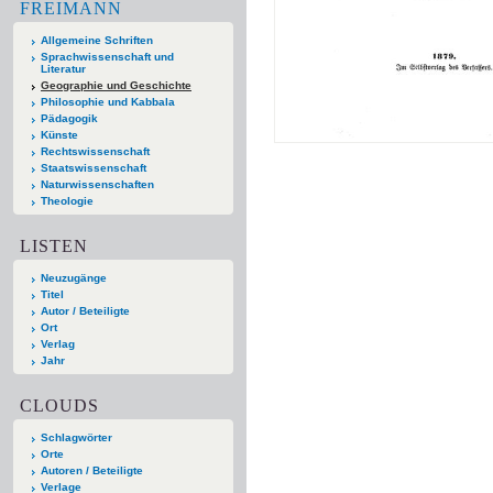
FREIMANN
Allgemeine Schriften
Sprachwissenschaft und
Literatur
Geographie und Geschichte
Philosophie und Kabbala
Pädagogik
Künste
Rechtswissenschaft
Staatswissenschaft
Naturwissenschaften
Theologie
LISTEN
Neuzugänge
Titel
Autor / Beteiligte
Ort
Verlag
Jahr
CLOUDS
Schlagwörter
Orte
Autoren / Beteiligte
Verlage