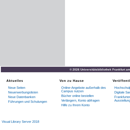
© 2026 Universitätsbibliothek Frankfurt a
Aktuelles
Von zu Hause
Veröffent
Neue Seiten
Online-Angebote außerhalb des
Hochschulp
Campus nutzen
Neuerwerbungslisten
Digitale S
Bücher online bestellen
Neue Datenbanken
Frankfurter
Verlängern, Konto abfragen
Ausstellun
Führungen und Schulungen
Hilfe zu Ihrem Konto
Visual Library Server 2018