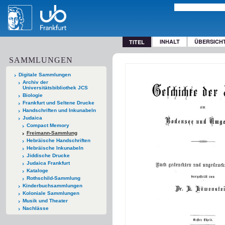
INHALT
ÜBERSICH
TITEL
SAMMLUNGEN
Digitale Sammlungen
Archiv der
Universitätsbibliothek JCS
Biologie
Frankfurt und Seltene Drucke
Handschriften und Inkunabeln
Judaica
Compact Memory
Freimann-Sammlung
Hebräische Handschriften
Hebräische Inkunabeln
Jiddische Drucke
Judaica Frankfurt
Kataloge
Rothschild-Sammlung
Kinderbuchsammlungen
Koloniale Sammlungen
Musik und Theater
Nachlässe