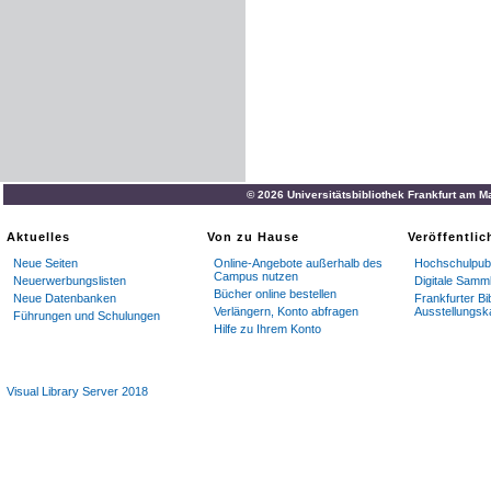
© 2026 Universitätsbibliothek Frankfurt am M
Aktuelles
Von zu Hause
Veröffentli
Neue Seiten
Online-Angebote außerhalb des
Hochschulpubl
Campus nutzen
Neuerwerbungslisten
Digitale Samm
Bücher online bestellen
Neue Datenbanken
Frankfurter Bi
Verlängern, Konto abfragen
Ausstellungsk
Führungen und Schulungen
Hilfe zu Ihrem Konto
Visual Library Server 2018