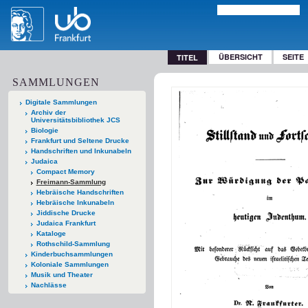
ÜBERSICHT
SEITE
TITEL
SAMMLUNGEN
Digitale Sammlungen
Archiv der
Universitätsbibliothek JCS
Biologie
Frankfurt und Seltene Drucke
Handschriften und Inkunabeln
Judaica
Compact Memory
Freimann-Sammlung
Hebräische Handschriften
Hebräische Inkunabeln
Jiddische Drucke
Judaica Frankfurt
Kataloge
Rothschild-Sammlung
Kinderbuchsammlungen
Koloniale Sammlungen
Musik und Theater
Nachlässe