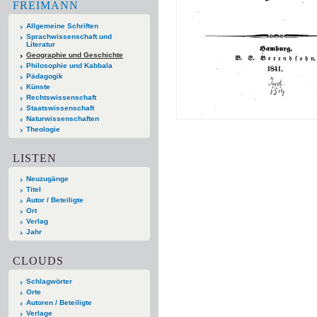
FREIMANN
Allgemeine Schriften
Sprachwissenschaft und
Literatur
Geographie und Geschichte
Philosophie und Kabbala
Pädagogik
Künste
Rechtswissenschaft
Staatswissenschaft
Naturwissenschaften
Theologie
LISTEN
Neuzugänge
Titel
Autor / Beteiligte
Ort
Verlag
Jahr
CLOUDS
Schlagwörter
Orte
Autoren / Beteiligte
Verlage