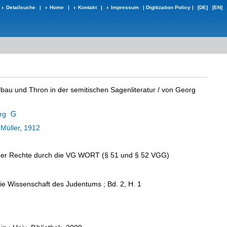
Detailsuche
|
Home
|
Kontakt
|
Impressum
|
Digitization Policy
|
[DE]
[EN]
au und Thron in der semitischen Sagenliteratur
/ von Georg
rg
Müller
,
1912
r Rechte durch die VG WORT (§ 51 und § 52 VGG)
die Wissenschaft des Judentums ; Bd. 2, H. 1