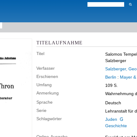
TITELAUFNAHME
Titel
Salomos Tempelb
Salzberger
Verfasser
Salzberger, Geo
Erschienen
Berlin
:
Mayer & 
Umfang
109 S.
Anmerkung
Wahrnehmung de
Sprache
Deutsch
Serie
Lehranstalt für 
Schlagwörter
Juden
Geschichte
Online-Ausgabe