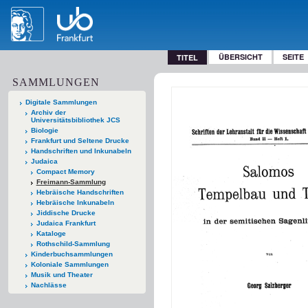
ÜBERSICHT
SEITE
TITEL
SAMMLUNGEN
Digitale Sammlungen
Archiv der
Universitätsbibliothek JCS
Biologie
Frankfurt und Seltene Drucke
Handschriften und Inkunabeln
Judaica
Compact Memory
Freimann-Sammlung
Hebräische Handschriften
Hebräische Inkunabeln
Jiddische Drucke
Judaica Frankfurt
Kataloge
Rothschild-Sammlung
Kinderbuchsammlungen
Koloniale Sammlungen
Musik und Theater
Nachlässe