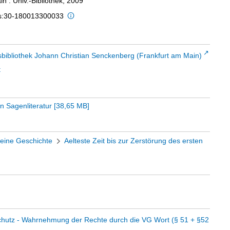
n : Univ.-Bibliothek, 2009
is:30-180013300033
sbibliothek Johann Christian Senckenberg (Frankfurt am Main)
t
 Sagenliteratur
[
38,65 MB
]
eine Geschichte
Aelteste Zeit bis zur Zerstörung des ersten
chutz - Wahrnehmung der Rechte durch die VG Wort (§ 51 + §52