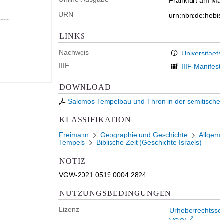
Frankfurt am Mai
URN
urn:nbn:de:heb
LINKS
Nachweis
Universitaet
IIIF
IIIF-Manifes
DOWNLOAD
Salomos Tempelbau und Thron in der semitischen
KLASSIFIKATION
Freimann
Geographie und Geschichte
Allgem
Tempels
Biblische Zeit (Geschichte Israels)
NOTIZ
VGW-2021.0519.0004.2824
NUTZUNGSBEDINGUNGEN
Lizenz
Urheberrechtss