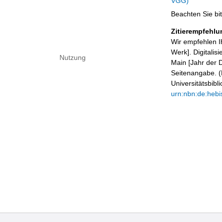
VGG)
Beachten Sie bi
Zitierempfehlu
Wir empfehlen I
Werk]. Digitalis
Nutzung
Main [Jahr der D
Seitenangabe. (B
Universitätsbib
urn:nbn:de:hebi