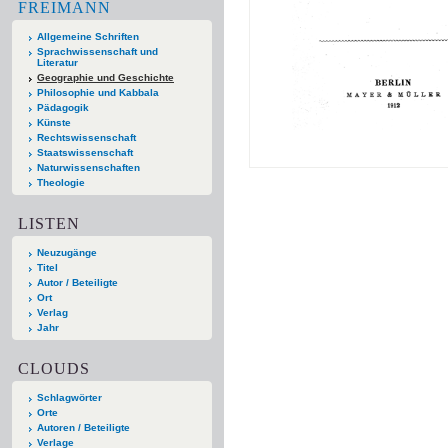
FREIMANN
Allgemeine Schriften
Sprachwissenschaft und
Literatur
Geographie und Geschichte
Philosophie und Kabbala
Pädagogik
Künste
Rechtswissenschaft
Staatswissenschaft
Naturwissenschaften
Theologie
LISTEN
Neuzugänge
Titel
Autor / Beteiligte
Ort
Verlag
Jahr
CLOUDS
Schlagwörter
Orte
Autoren / Beteiligte
Verlage