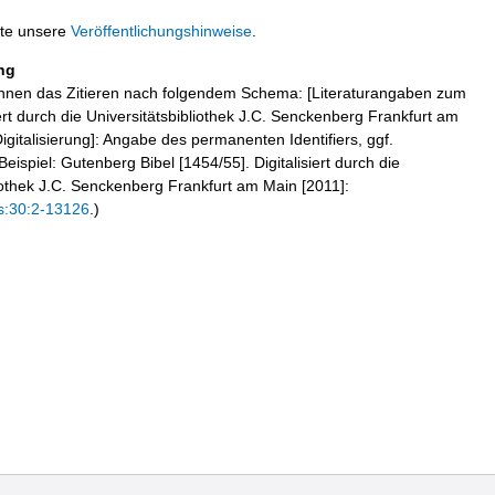
tte unsere
Veröffentlichungshinweise
.
ng
hnen das Zitieren nach folgendem Schema: [Literaturangaben zum
iert durch die Universitätsbibliothek J.C. Senckenberg Frankfurt am
igitalisierung]: Angabe des permanenten Identifiers, ggf.
eispiel: Gutenberg Bibel [1454/55]. Digitalisiert durch die
liothek J.C. Senckenberg Frankfurt am Main [2011]:
s:30:2-13126
.)