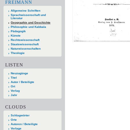
FREIMANN
Allgemeine Schriften
Sprachwissenschaft und
Literatur
Geographie und Geschichte
Philosophie und Kabbala
Pädagogik
Künste
Rechtswissenschaft
Staatswissenschaft
Naturwissenschaften
Theologie
LISTEN
Neuzugänge
Titel
Autor / Beteiligte
Ort
Verlag
Jahr
CLOUDS
Schlagwörter
Orte
Autoren / Beteiligte
Verlage