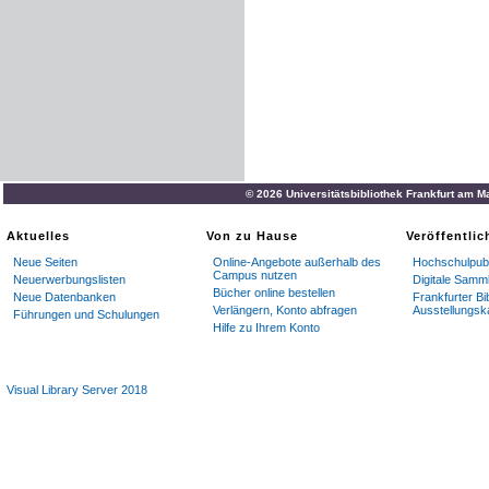
© 2026 Universitätsbibliothek Frankfurt am M
Aktuelles
Von zu Hause
Veröffentli
Neue Seiten
Online-Angebote außerhalb des
Hochschulpubl
Campus nutzen
Neuerwerbungslisten
Digitale Samm
Bücher online bestellen
Neue Datenbanken
Frankfurter Bi
Verlängern, Konto abfragen
Ausstellungsk
Führungen und Schulungen
Hilfe zu Ihrem Konto
Visual Library Server 2018