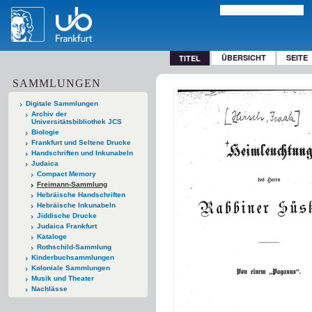
ÜBERSICHT
SEITE
TITEL
SAMMLUNGEN
Digitale Sammlungen
Archiv der
Universitätsbibliothek JCS
Biologie
Frankfurt und Seltene Drucke
Handschriften und Inkunabeln
Judaica
Compact Memory
Freimann-Sammlung
Hebräische Handschriften
Hebräische Inkunabeln
Jiddische Drucke
Judaica Frankfurt
Kataloge
Rothschild-Sammlung
Kinderbuchsammlungen
Koloniale Sammlungen
Musik und Theater
Nachlässe