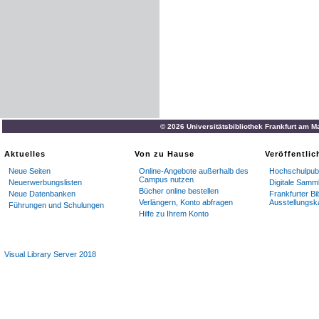
© 2026 Universitätsbibliothek Frankfurt am M
Aktuelles
Von zu Hause
Veröffentli
Neue Seiten
Online-Angebote außerhalb des
Hochschulpubl
Campus nutzen
Neuerwerbungslisten
Digitale Samm
Bücher online bestellen
Neue Datenbanken
Frankfurter Bi
Verlängern, Konto abfragen
Ausstellungsk
Führungen und Schulungen
Hilfe zu Ihrem Konto
Visual Library Server 2018