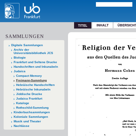
INHALT
ÜBERSICH
TITEL
SAMMLUNGEN
Digitale Sammlungen
Archiv der
Universitätsbibliothek JCS
Biologie
Frankfurt und Seltene Drucke
Handschriften und Inkunabeln
Judaica
Compact Memory
Freimann-Sammlung
Hebräische Handschriften
Hebräische Inkunabeln
Jiddische Drucke
Judaica Frankfurt
Kataloge
Rothschild-Sammlung
Kinderbuchsammlungen
Koloniale Sammlungen
Musik und Theater
Nachlässe