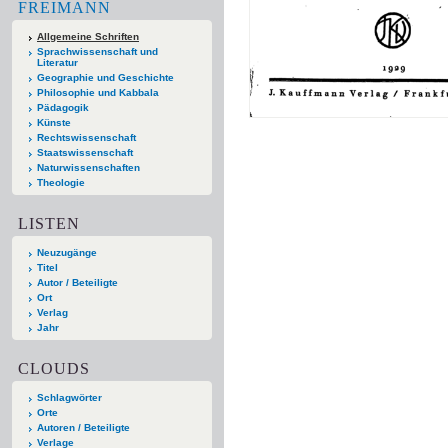
FREIMANN
Allgemeine Schriften
Sprachwissenschaft und
Literatur
Geographie und Geschichte
Philosophie und Kabbala
Pädagogik
Künste
Rechtswissenschaft
Staatswissenschaft
Naturwissenschaften
Theologie
LISTEN
Neuzugänge
Titel
Autor / Beteiligte
Ort
Verlag
Jahr
CLOUDS
Schlagwörter
Orte
Autoren / Beteiligte
Verlage