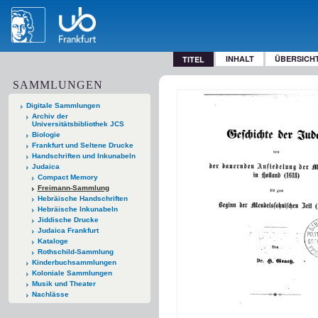
INHALT
ÜBERSICH
TITEL
SAMMLUNGEN
Digitale Sammlungen
Archiv der
Universitätsbibliothek JCS
Biologie
Frankfurt und Seltene Drucke
Handschriften und Inkunabeln
Judaica
Compact Memory
Freimann-Sammlung
Hebräische Handschriften
Hebräische Inkunabeln
Jiddische Drucke
Judaica Frankfurt
Kataloge
Rothschild-Sammlung
Kinderbuchsammlungen
Koloniale Sammlungen
Musik und Theater
Nachlässe