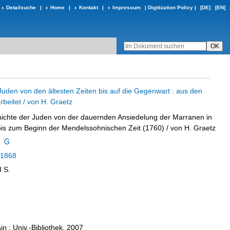
Detailsuche
|
Home
|
Kontakt
|
Impressum
|
Digitization Policy
|
[DE]
[EN]
Juden von den ältesten Zeiten bis auf die Gegenwart : aus den
beitet / von H. Graetz
ichte der Juden von der dauernden Ansiedelung der Marranen in
bis zum Beginn der Mendelssohnischen Zeit (1760)
/ von H. Graetz
1868
I S.
n : Univ.-Bibliothek, 2007