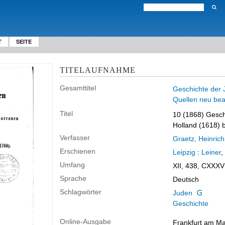
T
SEITE
TITELAUFNAHME
Gesamttitel
Geschichte der 
Quellen neu bear
Titel
10 (1868)
Gesch
Holland (1618) 
Verfasser
Graetz, Heinrich
Erschienen
Leipzig
:
Leiner
,
Umfang
XII, 438, CXXXV
Sprache
Deutsch
Schlagwörter
Juden
Geschichte
Online-Ausgabe
Frankfurt am Mai