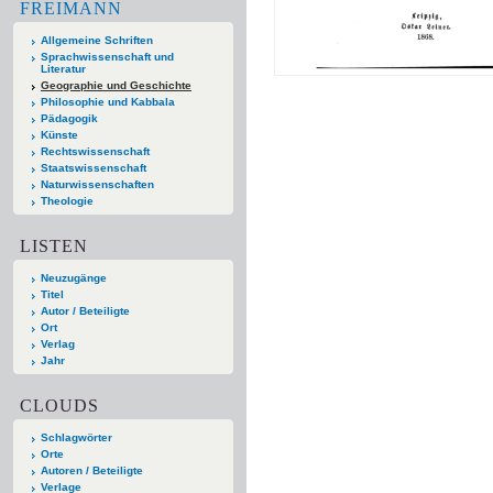
FREIMANN
Allgemeine Schriften
Sprachwissenschaft und
Literatur
Geographie und Geschichte
Philosophie und Kabbala
Pädagogik
Künste
Rechtswissenschaft
Staatswissenschaft
Naturwissenschaften
Theologie
LISTEN
Neuzugänge
Titel
Autor / Beteiligte
Ort
Verlag
Jahr
CLOUDS
Schlagwörter
Orte
Autoren / Beteiligte
Verlage