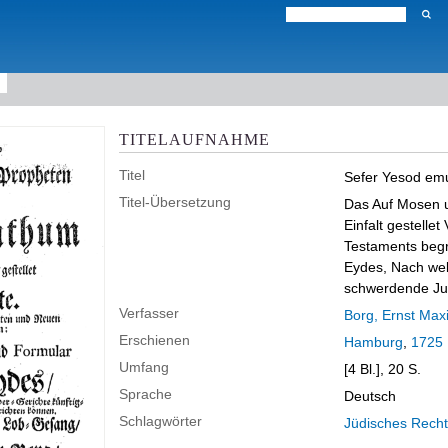
TITELAUFNAHME
Titel
Sefer Yesod em
Titel-Übersetzung
Das Auf Mosen u
Einfalt gestelle
Testaments begr
Eydes, Nach wel
schwerdende Jud
Verfasser
Borg, Ernst Maxi
Erschienen
Hamburg
,
1725
Umfang
[4 Bl.], 20 S.
Sprache
Deutsch
Schlagwörter
Jüdisches Recht