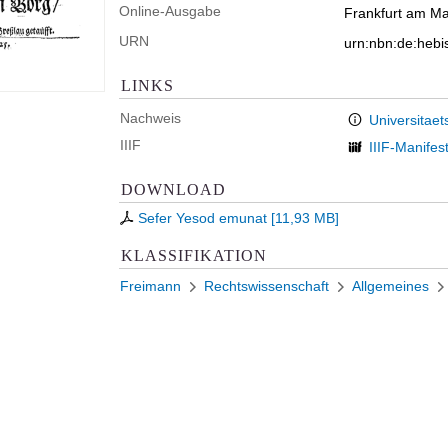
Online-Ausgabe
Frankfurt am Mai
URN
urn:nbn:de:heb
LINKS
Nachweis
Universitaet
IIIF
IIIF-Manifes
DOWNLOAD
Sefer Yesod emunat
[
11,93 MB
]
KLASSIFIKATION
Freimann
Rechtswissenschaft
Allgemeines