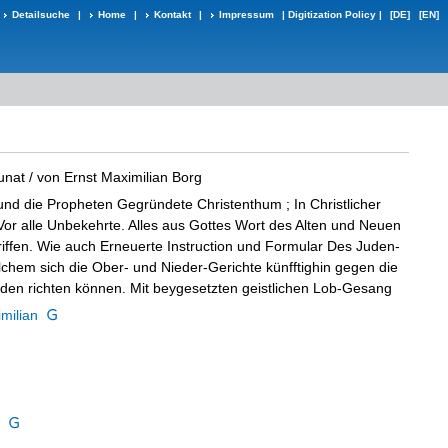
Detailsuche
|
Home
|
Kontakt
|
Impressum
|
Digitization Policy
|
[DE]
[EN]
unat
/ von Ernst Maximilian Borg
nd die Propheten Gegründete Christenthum ; In Christlicher
t Vor alle Unbekehrte. Alles aus Gottes Wort des Alten und Neuen
iffen. Wie auch Erneuerte Instruction und Formular Des Juden-
chem sich die Ober- und Nieder-Gerichte künfftighin gegen die
en richten können. Mit beygesetzten geistlichen Lob-Gesang
milian