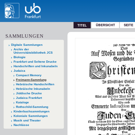
ÜBERSICHT
SEITE
TITEL
SAMMLUNGEN
Digitale Sammlungen
Archiv der
Universitätsbibliothek JCS
Biologie
Frankfurt und Seltene Drucke
Handschriften und Inkunabeln
Judaica
Compact Memory
Freimann-Sammlung
Hebräische Handschriften
Hebräische Inkunabeln
Jiddische Drucke
Judaica Frankfurt
Kataloge
Rothschild-Sammlung
Kinderbuchsammlungen
Koloniale Sammlungen
Musik und Theater
Nachlässe