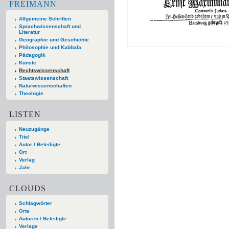
FREIMANN
Allgemeine Schriften
Sprachwissenschaft und
Literatur
Geographie und Geschichte
Philosophie und Kabbala
Pädagogik
Künste
Rechtswissenschaft
Staatswissenschaft
Naturwissenschaften
Theologie
LISTEN
Neuzugänge
Titel
Autor / Beteiligte
Ort
Verlag
Jahr
CLOUDS
Schlagwörter
Orte
Autoren / Beteiligte
Verlage