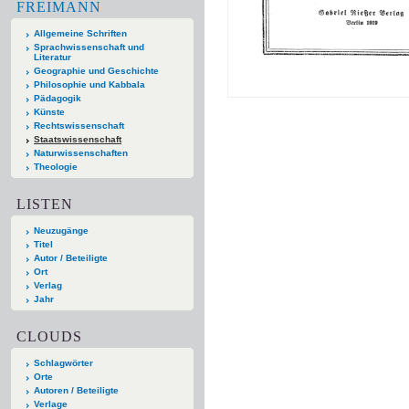
FREIMANN
Allgemeine Schriften
Sprachwissenschaft und
Literatur
Geographie und Geschichte
Philosophie und Kabbala
Pädagogik
Künste
Rechtswissenschaft
Staatswissenschaft
Naturwissenschaften
Theologie
LISTEN
Neuzugänge
Titel
Autor / Beteiligte
Ort
Verlag
Jahr
CLOUDS
Schlagwörter
Orte
Autoren / Beteiligte
Verlage