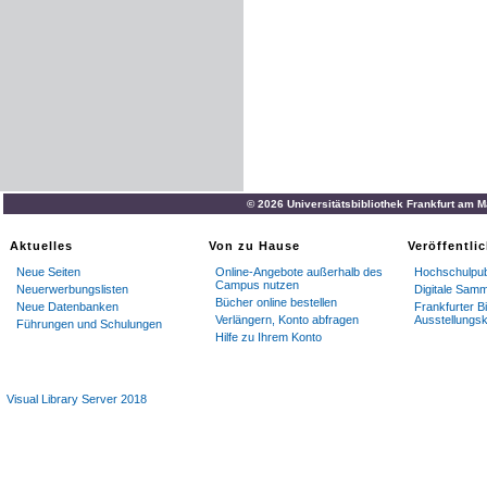
© 2026 Universitätsbibliothek Frankfurt am 
Aktuelles
Von zu Hause
Veröffentli
Neue Seiten
Online-Angebote außerhalb des
Hochschulpub
Campus nutzen
Neuerwerbungslisten
Digitale Sam
Bücher online bestellen
Neue Datenbanken
Frankfurter Bi
Verlängern, Konto abfragen
Ausstellungsk
Führungen und Schulungen
Hilfe zu Ihrem Konto
Visual Library Server 2018