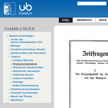
ÜBERSICHT
SEITE
TITEL
SAMMLUNGEN
Digitale Sammlungen
Archiv der
Universitätsbibliothek JCS
Biologie
Frankfurt und Seltene Drucke
Handschriften und Inkunabeln
Judaica
Compact Memory
Freimann-Sammlung
Hebräische Handschriften
Hebräische Inkunabeln
Jiddische Drucke
Judaica Frankfurt
Kataloge
Rothschild-Sammlung
Kinderbuchsammlungen
Koloniale Sammlungen
Musik und Theater
Nachlässe