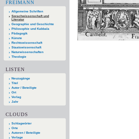
FREIMANN
Allgemeine Schriften
Sprachwissenschaft und
Literatur
Geographie und Geschichte
Philosophie und Kabbala
Pädagogik
Künste
Rechtswissenschaft
Staatswissenschaft
Naturwissenschaften
Theologie
LISTEN
Neuzugänge
Titel
Autor / Beteiligte
Ort
Verlag
Jahr
CLOUDS
Schlagwörter
Orte
Autoren / Beteiligte
Verlage