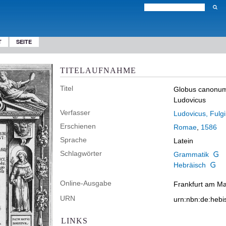
T
SEITE
TITELAUFNAHME
Titel
Globus canonum 
Ludovicus
Verfasser
Ludovicus, Fulg
Erschienen
Romae
,
1586
Sprache
Latein
Schlagwörter
Grammatik
Hebräisch
Online-Ausgabe
Frankfurt am Mai
URN
urn:nbn:de:heb
LINKS