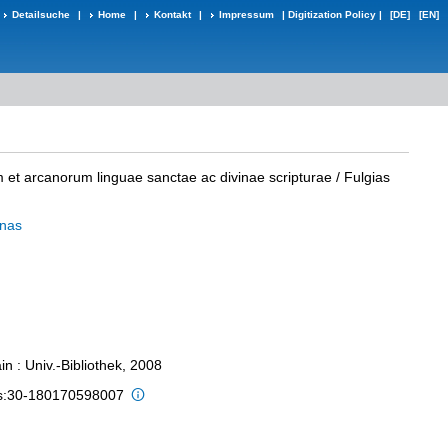
Detailsuche
|
Home
|
Kontakt
|
Impressum
|
Digitization Policy
|
[DE]
[EN]
et arcanorum linguae sanctae ac divinae scripturae
/ Fulgias
inas
n : Univ.-Bibliothek, 2008
is:30-180170598007