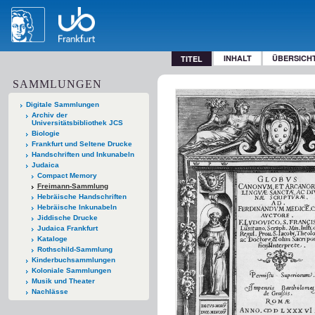
INHALT
ÜBERSICH
TITEL
SAMMLUNGEN
Digitale Sammlungen
Archiv der
Universitätsbibliothek JCS
Biologie
Frankfurt und Seltene Drucke
Handschriften und Inkunabeln
Judaica
Compact Memory
Freimann-Sammlung
Hebräische Handschriften
Hebräische Inkunabeln
Jiddische Drucke
Judaica Frankfurt
Kataloge
Rothschild-Sammlung
Kinderbuchsammlungen
Koloniale Sammlungen
Musik und Theater
Nachlässe