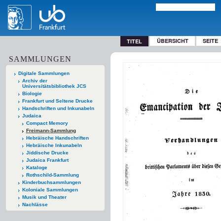
ÜBERSICHT
SEITE
TITEL
SAMMLUNGEN
Digitale Sammlungen
Archiv der
Universitätsbibliothek JCS
Biologie
Frankfurt und Seltene Drucke
Handschriften und Inkunabeln
Judaica
Compact Memory
Freimann-Sammlung
Hebräische Handschriften
Hebräische Inkunabeln
Jiddische Drucke
Judaica Frankfurt
Kataloge
Rothschild-Sammlung
Kinderbuchsammlungen
Koloniale Sammlungen
Musik und Theater
Nachlässe