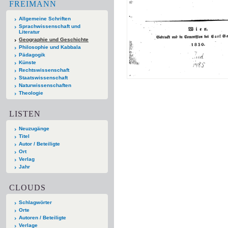
FREIMANN
Allgemeine Schriften
Sprachwissenschaft und
Literatur
Geographie und Geschichte
Philosophie und Kabbala
Pädagogik
Künste
Rechtswissenschaft
Staatswissenschaft
Naturwissenschaften
Theologie
LISTEN
Neuzugänge
Titel
Autor / Beteiligte
Ort
Verlag
Jahr
CLOUDS
Schlagwörter
Orte
Autoren / Beteiligte
Verlage