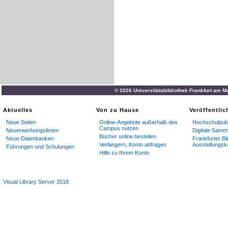
© 2026 Universitätsbibliothek Frankfurt am M
Aktuelles
Von zu Hause
Veröffentli
Neue Seiten
Online-Angebote außerhalb des
Hochschulpubl
Campus nutzen
Neuerwerbungslisten
Digitale Samm
Bücher online bestellen
Neue Datenbanken
Frankfurter Bi
Verlängern, Konto abfragen
Ausstellungsk
Führungen und Schulungen
Hilfe zu Ihrem Konto
Visual Library Server 2018