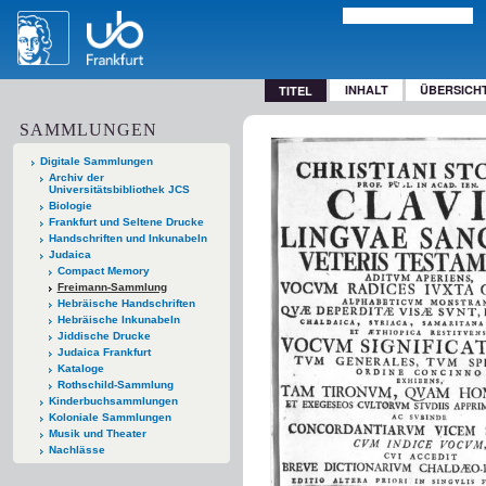
INHALT
ÜBERSICH
TITEL
SAMMLUNGEN
Digitale Sammlungen
Archiv der
Universitätsbibliothek JCS
Biologie
Frankfurt und Seltene Drucke
Handschriften und Inkunabeln
Judaica
Compact Memory
Freimann-Sammlung
Hebräische Handschriften
Hebräische Inkunabeln
Jiddische Drucke
Judaica Frankfurt
Kataloge
Rothschild-Sammlung
Kinderbuchsammlungen
Koloniale Sammlungen
Musik und Theater
Nachlässe