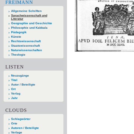
FREIMANN
Allgemeine Schriften
Sprachwissenschaft und
Literatur
Geographie und Geschichte
Philosophie und Kabbala
Pädagogik
Künste
Rechtswissenschaft
Staatswissenschaft
Naturwissenschaften
Theologie
LISTEN
Neuzugänge
Titel
Autor / Beteiligte
Ort
Verlag
Jahr
CLOUDS
Schlagwörter
Orte
Autoren / Beteiligte
Verlage