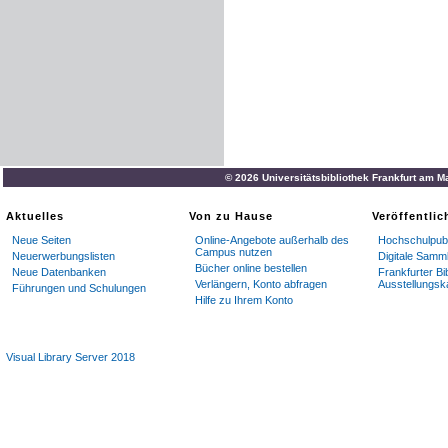
© 2026 Universitätsbibliothek Frankfurt am M
Aktuelles
Von zu Hause
Veröffentli
Neue Seiten
Online-Angebote außerhalb des
Hochschulpubl
Campus nutzen
Neuerwerbungslisten
Digitale Samm
Bücher online bestellen
Neue Datenbanken
Frankfurter Bi
Verlängern, Konto abfragen
Ausstellungsk
Führungen und Schulungen
Hilfe zu Ihrem Konto
Visual Library Server 2018