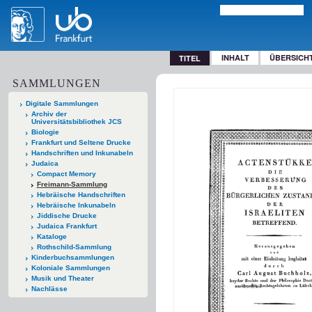
INHALT
ÜBERSICH
TITEL
SAMMLUNGEN
Digitale Sammlungen
Archiv der
Universitätsbibliothek JCS
Biologie
Frankfurt und Seltene Drucke
Handschriften und Inkunabeln
Judaica
Compact Memory
Freimann-Sammlung
Hebräische Handschriften
Hebräische Inkunabeln
Jiddische Drucke
Judaica Frankfurt
Kataloge
Rothschild-Sammlung
Kinderbuchsammlungen
Koloniale Sammlungen
Musik und Theater
Nachlässe