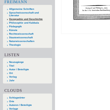
FREIMANN
Allgemeine Schriften
Sprachwissenschaft und
Literatur
Geographie und Geschichte
Philosophie und Kabbala
Pädagogik
Künste
Rechtswissenschaft
Staatswissenschaft
Naturwissenschaften
Theologie
LISTEN
Neuzugänge
Titel
Autor / Beteiligte
Ort
Verlag
Jahr
CLOUDS
Schlagwörter
Orte
Autoren / Beteiligte
Verlage