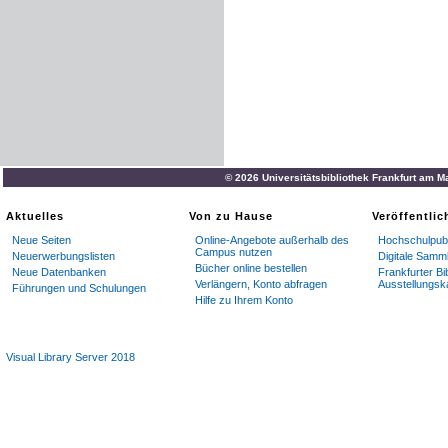
© 2026 Universitätsbibliothek Frankfurt am M
Aktuelles
Von zu Hause
Veröffentli
Neue Seiten
Online-Angebote außerhalb des
Hochschulpubl
Campus nutzen
Neuerwerbungslisten
Digitale Samm
Bücher online bestellen
Neue Datenbanken
Frankfurter Bi
Verlängern, Konto abfragen
Ausstellungsk
Führungen und Schulungen
Hilfe zu Ihrem Konto
Visual Library Server 2018