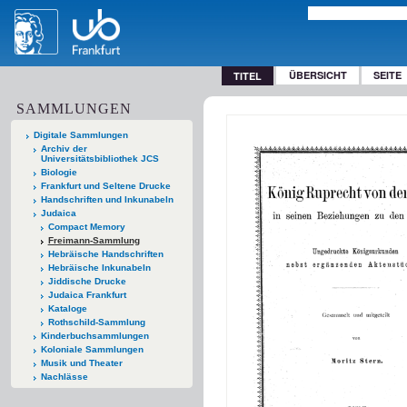
ÜBERSICHT
SEITE
TITEL
SAMMLUNGEN
Digitale Sammlungen
Archiv der
Universitätsbibliothek JCS
Biologie
Frankfurt und Seltene Drucke
Handschriften und Inkunabeln
Judaica
Compact Memory
Freimann-Sammlung
Hebräische Handschriften
Hebräische Inkunabeln
Jiddische Drucke
Judaica Frankfurt
Kataloge
Rothschild-Sammlung
Kinderbuchsammlungen
Koloniale Sammlungen
Musik und Theater
Nachlässe