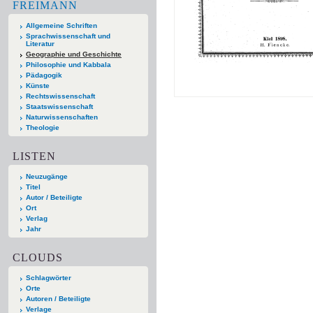
FREIMANN
Allgemeine Schriften
Sprachwissenschaft und
Literatur
Geographie und Geschichte
Philosophie und Kabbala
Pädagogik
Künste
Rechtswissenschaft
Staatswissenschaft
Naturwissenschaften
Theologie
LISTEN
Neuzugänge
Titel
Autor / Beteiligte
Ort
Verlag
Jahr
CLOUDS
Schlagwörter
Orte
Autoren / Beteiligte
Verlage