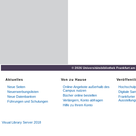
© 2026 Universitätsbibliothek Frankfurt a
Aktuelles
Von zu Hause
Veröffent
Neue Seiten
Online-Angebote außerhalb des
Hochschulpu
Campus nutzen
Neuerwerbungslisten
Digitale Sa
Bücher online bestellen
Neue Datenbanken
Frankfurter 
Verlängern, Konto abfragen
Ausstellung
Führungen und Schulungen
Hilfe zu Ihrem Konto
Visual Library Server 2018