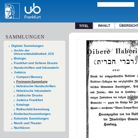
INHALT
ÜBERSICH
TITEL
SAMMLUNGEN
Digitale Sammlungen
Archiv der
Universitätsbibliothek JCS
Biologie
Frankfurt und Seltene Drucke
Handschriften und Inkunabeln
Judaica
Compact Memory
Freimann-Sammlung
Hebräische Handschriften
Hebräische Inkunabeln
Jiddische Drucke
Judaica Frankfurt
Kataloge
Rothschild-Sammlung
Kinderbuchsammlungen
Koloniale Sammlungen
Musik und Theater
Nachlässe