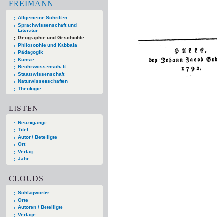
FREIMANN
Allgemeine Schriften
Sprachwissenschaft und
Literatur
Geographie und Geschichte
Philosophie und Kabbala
Pädagogik
Künste
Rechtswissenschaft
Staatswissenschaft
Naturwissenschaften
Theologie
LISTEN
Neuzugänge
Titel
Autor / Beteiligte
Ort
Verlag
Jahr
CLOUDS
Schlagwörter
Orte
Autoren / Beteiligte
Verlage