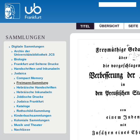
ÜBERSICHT
SEITE
TITEL
SAMMLUNGEN
Digitale Sammlungen
Archiv der
Universitätsbibliothek JCS
Biologie
Frankfurt und Seltene Drucke
Handschriften und Inkunabeln
Judaica
Compact Memory
Freimann-Sammlung
Hebräische Handschriften
Hebräische Inkunabeln
Jiddische Drucke
Judaica Frankfurt
Kataloge
Rothschild-Sammlung
Kinderbuchsammlungen
Koloniale Sammlungen
Musik und Theater
Nachlässe