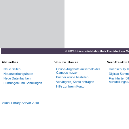
© 2026 Universitätsbibliothek Frankfurt am M
Aktuelles
Von zu Hause
Veröffentli
Neue Seiten
Online-Angebote außerhalb des
Hochschulpubl
Campus nutzen
Neuerwerbungslisten
Digitale Samm
Bücher online bestellen
Neue Datenbanken
Frankfurter Bi
Verlängern, Konto abfragen
Ausstellungsk
Führungen und Schulungen
Hilfe zu Ihrem Konto
Visual Library Server 2018