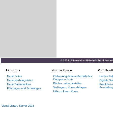
© 2026 Universitätsbibliothek Frankfurt a
Aktuelles
Von zu Hause
Veröffent
Neue Seiten
Online-Angebote außerhalb des
Hochschulp
Campus nutzen
Neuerwerbungslisten
Digitale S
Bücher online bestellen
Neue Datenbanken
Frankfurter
Verlängern, Konto abfragen
Ausstellun
Führungen und Schulungen
Hilfe zu Ihrem Konto
Visual Library Server 2018