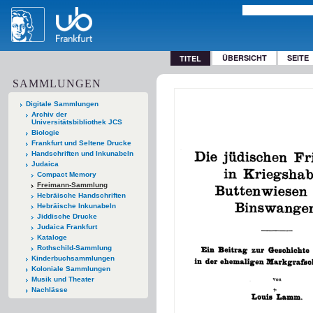
ÜBERSICHT
SEITE
TITEL
SAMMLUNGEN
Digitale Sammlungen
Archiv der
Universitätsbibliothek JCS
Biologie
Frankfurt und Seltene Drucke
Handschriften und Inkunabeln
Judaica
Compact Memory
Freimann-Sammlung
Hebräische Handschriften
Hebräische Inkunabeln
Jiddische Drucke
Judaica Frankfurt
Kataloge
Rothschild-Sammlung
Kinderbuchsammlungen
Koloniale Sammlungen
Musik und Theater
Nachlässe