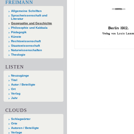
FREIMANN
Allgemeine Schriften
Sprachwissenschaft und
Literatur
Geographie und Geschichte
Philosophie und Kabbala
Pädagogik
Künste
Rechtswissenschaft
Staatswissenschaft
Naturwissenschaften
Theologie
LISTEN
Neuzugänge
Titel
Autor / Beteiligte
Ort
Verlag
Jahr
CLOUDS
Schlagwörter
Orte
Autoren / Beteiligte
Verlage