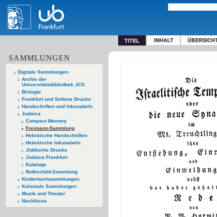
INHALT
ÜBERSICH
TITEL
SAMMLUNGEN
Digitale Sammlungen
Archiv der
Universitätsbibliothek JCS
Biologie
Frankfurt und Seltene Drucke
Handschriften und Inkunabeln
Judaica
Compact Memory
Freimann-Sammlung
Hebräische Handschriften
Hebräische Inkunabeln
Jiddische Drucke
Judaica Frankfurt
Kataloge
Rothschild-Sammlung
Kinderbuchsammlungen
Koloniale Sammlungen
Musik und Theater
Nachlässe