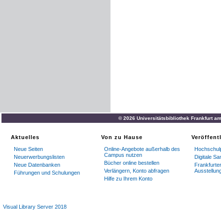
© 2026 Universitätsbibliothek Frankfurt a
Aktuelles
Von zu Hause
Veröffent
Neue Seiten
Online-Angebote außerhalb des
Hochschulp
Campus nutzen
Neuerwerbungslisten
Digitale S
Bücher online bestellen
Neue Datenbanken
Frankfurter
Verlängern, Konto abfragen
Ausstellun
Führungen und Schulungen
Hilfe zu Ihrem Konto
Visual Library Server 2018