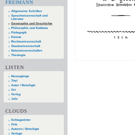
FREIMANN
Allgemeine Schriften
Sprachwissenschaft und
Literatur
Geographie und Geschichte
Philosophie und Kabbala
Pädagogik
Künste
Rechtswissenschaft
Staatswissenschaft
Naturwissenschaften
Theologie
LISTEN
Neuzugänge
Titel
Autor / Beteiligte
Ort
Verlag
Jahr
CLOUDS
Schlagwörter
Orte
Autoren / Beteiligte
Verlage