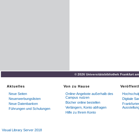
© 2026 Universitätsbibliothek Frankfurt a
Aktuelles
Von zu Hause
Veröffent
Neue Seiten
Online-Angebote außerhalb des
Hochschulp
Campus nutzen
Neuerwerbungslisten
Digitale S
Bücher online bestellen
Neue Datenbanken
Frankfurter
Verlängern, Konto abfragen
Ausstellun
Führungen und Schulungen
Hilfe zu Ihrem Konto
Visual Library Server 2018