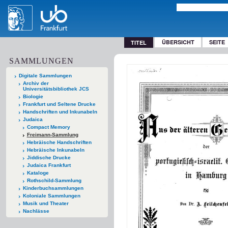
ÜBERSICHT
SEITE
TITEL
SAMMLUNGEN
Digitale Sammlungen
Archiv der
Universitätsbibliothek JCS
Biologie
Frankfurt und Seltene Drucke
Handschriften und Inkunabeln
Judaica
Compact Memory
Freimann-Sammlung
Hebräische Handschriften
Hebräische Inkunabeln
Jiddische Drucke
Judaica Frankfurt
Kataloge
Rothschild-Sammlung
Kinderbuchsammlungen
Koloniale Sammlungen
Musik und Theater
Nachlässe