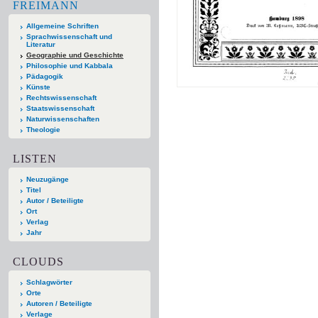
FREIMANN
Allgemeine Schriften
Sprachwissenschaft und
Literatur
Geographie und Geschichte
Philosophie und Kabbala
Pädagogik
Künste
Rechtswissenschaft
Staatswissenschaft
Naturwissenschaften
Theologie
LISTEN
Neuzugänge
Titel
Autor / Beteiligte
Ort
Verlag
Jahr
CLOUDS
Schlagwörter
Orte
Autoren / Beteiligte
Verlage