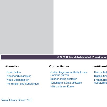
© 2026 Universitätsbibliothek Frankfurt a
Aktuelles
Von zu Hause
Veröffent
Neue Seiten
Online-Angebote außerhalb des
Hochschulp
Campus nutzen
Neuerwerbungslisten
Digitale S
Bücher online bestellen
Neue Datenbanken
Frankfurter
Verlängern, Konto abfragen
Ausstellun
Führungen und Schulungen
Hilfe zu Ihrem Konto
Visual Library Server 2018