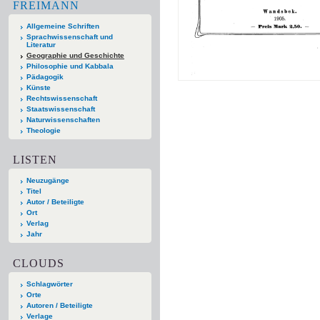
FREIMANN
Allgemeine Schriften
Sprachwissenschaft und
Literatur
Geographie und Geschichte
Philosophie und Kabbala
Pädagogik
Künste
Rechtswissenschaft
Staatswissenschaft
Naturwissenschaften
Theologie
LISTEN
Neuzugänge
Titel
Autor / Beteiligte
Ort
Verlag
Jahr
CLOUDS
Schlagwörter
Orte
Autoren / Beteiligte
Verlage