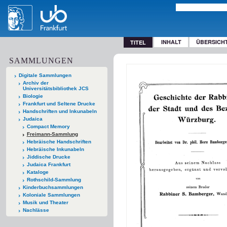
INHALT
ÜBERSICH
TITEL
SAMMLUNGEN
Digitale Sammlungen
Archiv der
Universitätsbibliothek JCS
Biologie
Frankfurt und Seltene Drucke
Handschriften und Inkunabeln
Judaica
Compact Memory
Freimann-Sammlung
Hebräische Handschriften
Hebräische Inkunabeln
Jiddische Drucke
Judaica Frankfurt
Kataloge
Rothschild-Sammlung
Kinderbuchsammlungen
Koloniale Sammlungen
Musik und Theater
Nachlässe