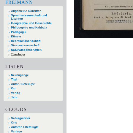
FREIMANN
Allgemeine Schriften
Sprachwissenschaft und
Literatur
Geographie und Geschichte
Philosophie und Kabbala
Pädagogik
Künste
Rechtswissenschaft
Staatswissenschaft
Naturwissenschaften
Theologie
LISTEN
Neuzugänge
Titel
Autor / Beteiligte
Ort
Verlag
Jahr
CLOUDS
Schlagwörter
Orte
Autoren / Beteiligte
Verlage