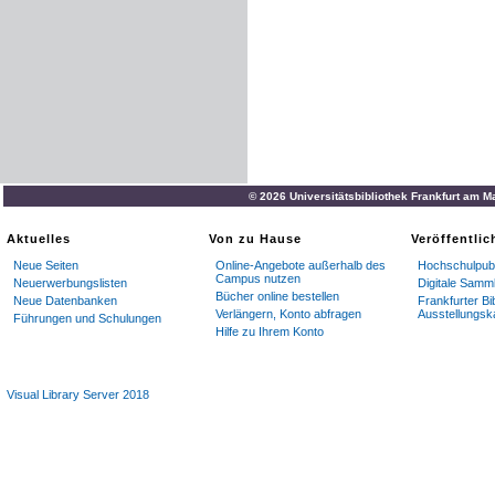
© 2026 Universitätsbibliothek Frankfurt am M
Aktuelles
Von zu Hause
Veröffentli
Neue Seiten
Online-Angebote außerhalb des
Hochschulpubl
Campus nutzen
Neuerwerbungslisten
Digitale Samm
Bücher online bestellen
Neue Datenbanken
Frankfurter Bi
Verlängern, Konto abfragen
Ausstellungsk
Führungen und Schulungen
Hilfe zu Ihrem Konto
Visual Library Server 2018