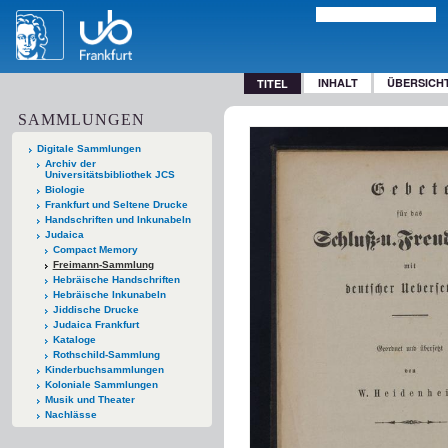
INHALT
ÜBERSICH
TITEL
SAMMLUNGEN
Digitale Sammlungen
Archiv der
Universitätsbibliothek JCS
Biologie
Frankfurt und Seltene Drucke
Handschriften und Inkunabeln
Judaica
Compact Memory
Freimann-Sammlung
Hebräische Handschriften
Hebräische Inkunabeln
Jiddische Drucke
Judaica Frankfurt
Kataloge
Rothschild-Sammlung
Kinderbuchsammlungen
Koloniale Sammlungen
Musik und Theater
Nachlässe