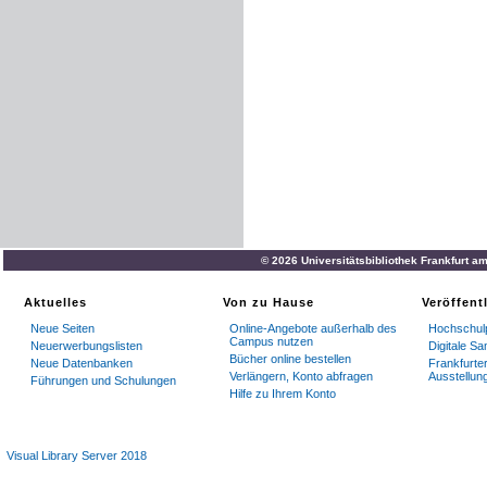
© 2026 Universitätsbibliothek Frankfurt a
Aktuelles
Von zu Hause
Veröffent
Neue Seiten
Online-Angebote außerhalb des
Hochschulp
Campus nutzen
Neuerwerbungslisten
Digitale S
Bücher online bestellen
Neue Datenbanken
Frankfurter
Verlängern, Konto abfragen
Ausstellun
Führungen und Schulungen
Hilfe zu Ihrem Konto
Visual Library Server 2018