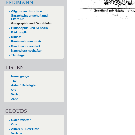
FREIMANN
Allgemeine Schriften
Sprachwissenschaft und
Literatur
Geographie und Geschichte
Philosophie und Kabbala
Pädagogik
Künste
Rechtswissenschaft
Staatswissenschaft
Naturwissenschaften
Theologie
LISTEN
Neuzugänge
Titel
Autor / Beteiligte
Ort
Verlag
Jahr
CLOUDS
Schlagwörter
Orte
Autoren / Beteiligte
Verlage