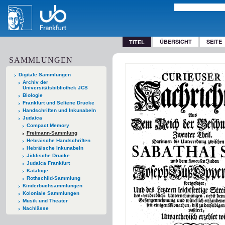
ÜBERSICHT
SEITE
TITEL
SAMMLUNGEN
Digitale Sammlungen
Archiv der
Universitätsbibliothek JCS
Biologie
Frankfurt und Seltene Drucke
Handschriften und Inkunabeln
Judaica
Compact Memory
Freimann-Sammlung
Hebräische Handschriften
Hebräische Inkunabeln
Jiddische Drucke
Judaica Frankfurt
Kataloge
Rothschild-Sammlung
Kinderbuchsammlungen
Koloniale Sammlungen
Musik und Theater
Nachlässe