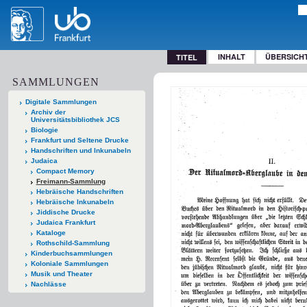
INHALT
ÜBERSICH
TITEL
SAMMLUNGEN
Digitale Sammlungen
Archiv der
Universitätsbibliothek JCS
Biologie
Frankfurt und Seltene Drucke
Handschriften und Inkunabeln
Judaica
Compact Memory
Freimann-Sammlung
Hebräische Handschriften
Hebräische Inkunabeln
Jiddische Drucke
Judaica Frankfurt
Kataloge
Rothschild-Sammlung
Kinderbuchsammlungen
Koloniale Sammlungen
Musik und Theater
Nachlässe