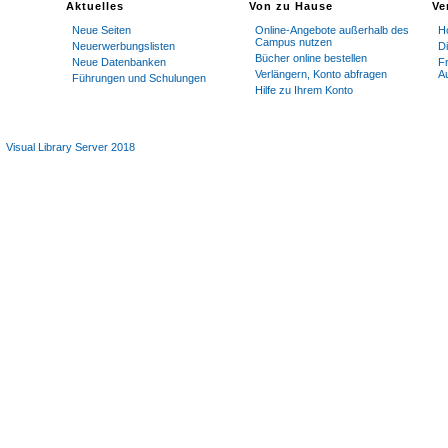
Aktuelles
Von zu Hause
Ve
Neue Seiten
Online-Angebote außerhalb des
Ho
Campus nutzen
Neuerwerbungslisten
D
Bücher online bestellen
Neue Datenbanken
Fr
Verlängern, Konto abfragen
Au
Führungen und Schulungen
Hilfe zu Ihrem Konto
Visual Library Server 2018