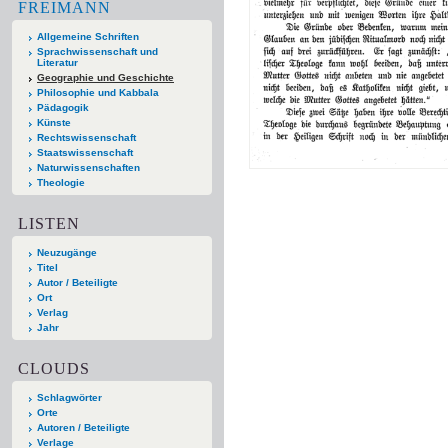
FREIMANN
Allgemeine Schriften
Sprachwissenschaft und
Literatur
Geographie und Geschichte
Philosophie und Kabbala
Pädagogik
Künste
Rechtswissenschaft
Staatswissenschaft
Naturwissenschaften
Theologie
LISTEN
Neuzugänge
Titel
Autor / Beteiligte
Ort
Verlag
Jahr
CLOUDS
Schlagwörter
Orte
Autoren / Beteiligte
Verlage