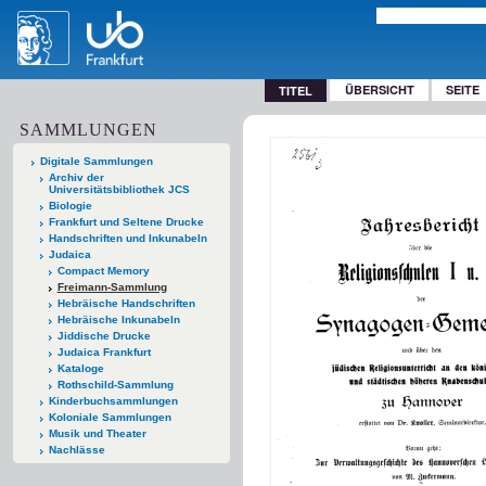
ÜBERSICHT
SEITE
TITEL
SAMMLUNGEN
Digitale Sammlungen
Archiv der
Universitätsbibliothek JCS
Biologie
Frankfurt und Seltene Drucke
Handschriften und Inkunabeln
Judaica
Compact Memory
Freimann-Sammlung
Hebräische Handschriften
Hebräische Inkunabeln
Jiddische Drucke
Judaica Frankfurt
Kataloge
Rothschild-Sammlung
Kinderbuchsammlungen
Koloniale Sammlungen
Musik und Theater
Nachlässe