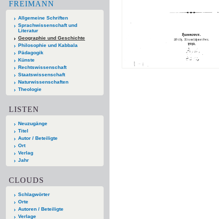
FREIMANN
Allgemeine Schriften
Sprachwissenschaft und
Literatur
Geographie und Geschichte
Philosophie und Kabbala
Pädagogik
Künste
Rechtswissenschaft
Staatswissenschaft
Naturwissenschaften
Theologie
LISTEN
Neuzugänge
Titel
Autor / Beteiligte
Ort
Verlag
Jahr
CLOUDS
Schlagwörter
Orte
Autoren / Beteiligte
Verlage