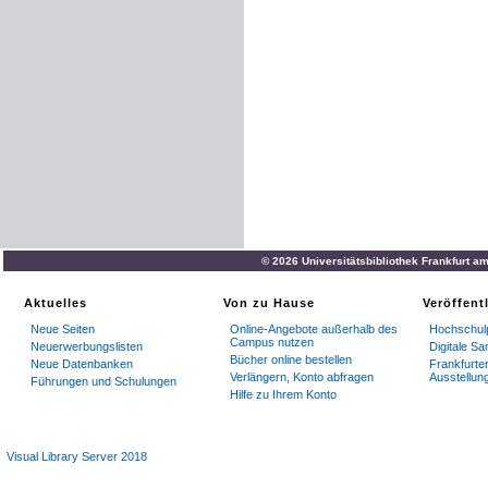
© 2026 Universitätsbibliothek Frankfurt a
Aktuelles
Von zu Hause
Veröffent
Neue Seiten
Online-Angebote außerhalb des
Hochschulp
Campus nutzen
Neuerwerbungslisten
Digitale S
Bücher online bestellen
Neue Datenbanken
Frankfurter
Verlängern, Konto abfragen
Ausstellun
Führungen und Schulungen
Hilfe zu Ihrem Konto
Visual Library Server 2018