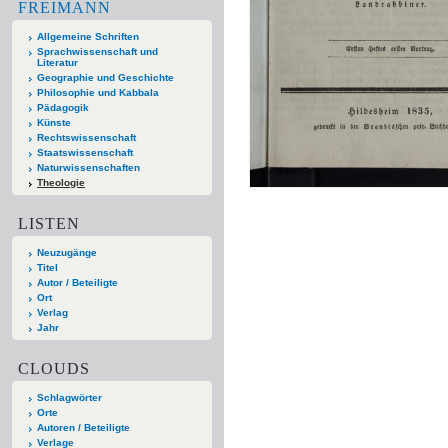
FREIMANN
Allgemeine Schriften
Sprachwissenschaft und
Literatur
Geographie und Geschichte
Philosophie und Kabbala
Pädagogik
Künste
Rechtswissenschaft
Staatswissenschaft
Naturwissenschaften
Theologie
LISTEN
Neuzugänge
Titel
Autor / Beteiligte
Ort
Verlag
Jahr
CLOUDS
Schlagwörter
Orte
Autoren / Beteiligte
Verlage