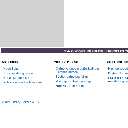
© 2026 Universitätsbibliothek Frankfurt am M
Aktuelles
Von zu Hause
Veröffentli
Neue Seiten
Online-Angebote außerhalb des
Hochschulpubl
Campus nutzen
Neuerwerbungslisten
Digitale Samm
Bücher online bestellen
Neue Datenbanken
Frankfurter Bi
Verlängern, Konto abfragen
Ausstellungsk
Führungen und Schulungen
Hilfe zu Ihrem Konto
Visual Library Server 2018