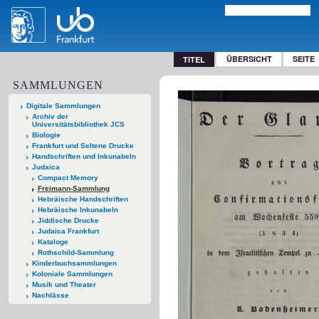
ÜBERSICHT
SEITE
TITEL
SAMMLUNGEN
Digitale Sammlungen
Archiv der
Universitätsbibliothek JCS
Biologie
Frankfurt und Seltene Drucke
Handschriften und Inkunabeln
Judaica
Compact Memory
Freimann-Sammlung
Hebräische Handschriften
Hebräische Inkunabeln
Jiddische Drucke
Judaica Frankfurt
Kataloge
Rothschild-Sammlung
Kinderbuchsammlungen
Koloniale Sammlungen
Musik und Theater
Nachlässe