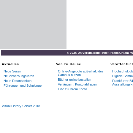
© 2026 Universitätsbibliothek Frankfurt am M
Aktuelles
Von zu Hause
Veröffentli
Neue Seiten
Online-Angebote außerhalb des
Hochschulpubl
Campus nutzen
Neuerwerbungslisten
Digitale Samm
Bücher online bestellen
Neue Datenbanken
Frankfurter Bi
Verlängern, Konto abfragen
Ausstellungsk
Führungen und Schulungen
Hilfe zu Ihrem Konto
Visual Library Server 2018