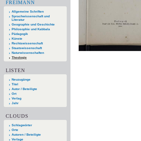
FREIMANN
Allgemeine Schriften
Sprachwissenschaft und
Literatur
Geographie und Geschichte
Philosophie und Kabbala
Pädagogik
Künste
Rechtswissenschaft
Staatswissenschaft
Naturwissenschaften
Theologie
LISTEN
Neuzugänge
Titel
Autor / Beteiligte
Ort
Verlag
Jahr
CLOUDS
Schlagwörter
Orte
Autoren / Beteiligte
Verlage