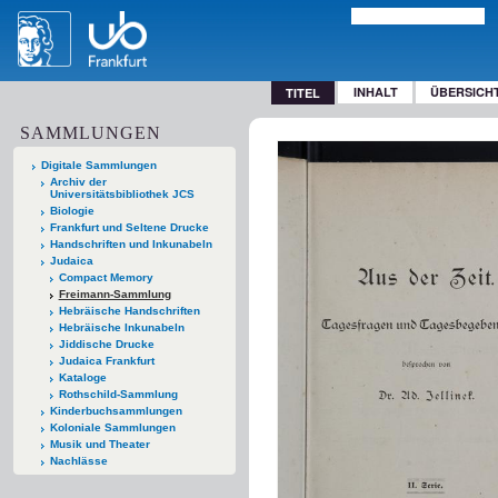
INHALT
ÜBERSICH
TITEL
SAMMLUNGEN
Digitale Sammlungen
Archiv der
Universitätsbibliothek JCS
Biologie
Frankfurt und Seltene Drucke
Handschriften und Inkunabeln
Judaica
Compact Memory
Freimann-Sammlung
Hebräische Handschriften
Hebräische Inkunabeln
Jiddische Drucke
Judaica Frankfurt
Kataloge
Rothschild-Sammlung
Kinderbuchsammlungen
Koloniale Sammlungen
Musik und Theater
Nachlässe