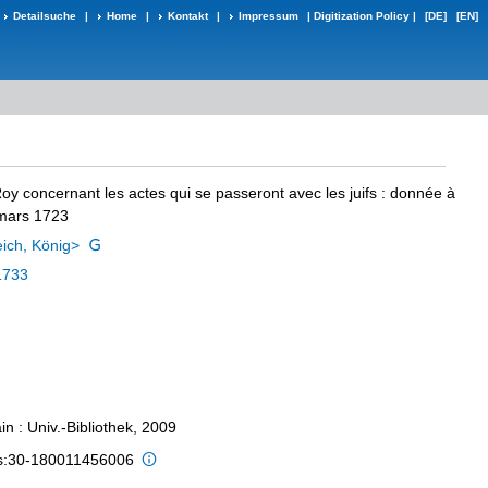
Detailsuche
|
Home
|
Kontakt
|
Impressum
|
Digitization Policy
|
[DE]
[EN]
oy concernant les actes qui se passeront avec les juifs
:
donnée à
 mars 1723
ich, König>
1733
n : Univ.-Bibliothek, 2009
is:30-180011456006