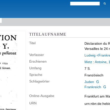
TITELAUFNAHME
Titel
Déclaration du R
Versailles le 24
Verfasser
Ludwig <Frankre
Erschienen
Metz
:
Antoine
,
Umfang
7 S.
Sprache
Französisch
Schlagwörter
Juden
Frankreich
Online-Ausgabe
Frankfurt am Mai
URN
urn:nbn:de:heb