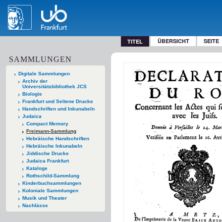
ÜBERSICHT
SEITE
TITEL
SAMMLUNGEN
Digitale Sammlungen
Archiv der
Universitätsbibliothek JCS
Biologie
Frankfurt und Seltene Drucke
Handschriften und Inkunabeln
Judaica
Compact Memory
Freimann-Sammlung
Hebräische Handschriften
Hebräische Inkunabeln
Jiddische Drucke
Judaica Frankfurt
Kataloge
Rothschild-Sammlung
Kinderbuchsammlungen
Koloniale Sammlungen
Musik und Theater
Nachlässe