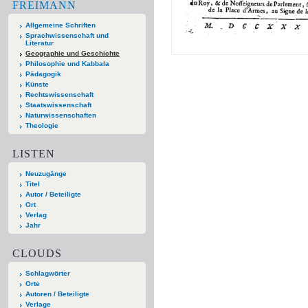
FREIMANN
Allgemeine Schriften
Sprachwissenschaft und
Literatur
Geographie und Geschichte
Philosophie und Kabbala
Pädagogik
Künste
Rechtswissenschaft
Staatswissenschaft
Naturwissenschaften
Theologie
LISTEN
Neuzugänge
Titel
Autor / Beteiligte
Ort
Verlag
Jahr
CLOUDS
Schlagwörter
Orte
Autoren / Beteiligte
Verlage