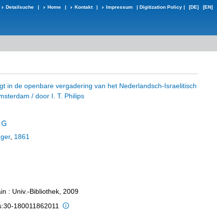
Detailsuche
|
Home
|
Kontakt
|
Impressum
|
Digitization Policy
|
[DE]
[EN]
gt in de openbare vergadering van het Nederlandsch-Israelitisch
sterdam / door I. T. Philips
nger
,
1861
n : Univ.-Bibliothek, 2009
is:30-180011862011