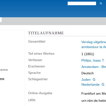
TITELAUFNAHME
Gesamttitel
Verslag uitgebra
armbestuur te Am
Teil eines Werkes
1 (1861)
Verfasser
Philips, Isaac T.
Erschienen
Amsterdam
:
Bi
Sprache
Deutsch
Schlagwörter
Juden
Niederlande
Online-Ausgabe
Frankfurt am Mai
URN
urn:nbn:de:heb