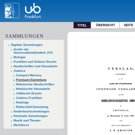
ÜBERSICHT
SEITE
TITEL
SAMMLUNGEN
Digitale Sammlungen
Archiv der
Universitätsbibliothek JCS
Biologie
Frankfurt und Seltene Drucke
Handschriften und Inkunabeln
Judaica
Compact Memory
Freimann-Sammlung
Hebräische Handschriften
Hebräische Inkunabeln
Jiddische Drucke
Judaica Frankfurt
Kataloge
Rothschild-Sammlung
Kinderbuchsammlungen
Koloniale Sammlungen
Musik und Theater
Nachlässe