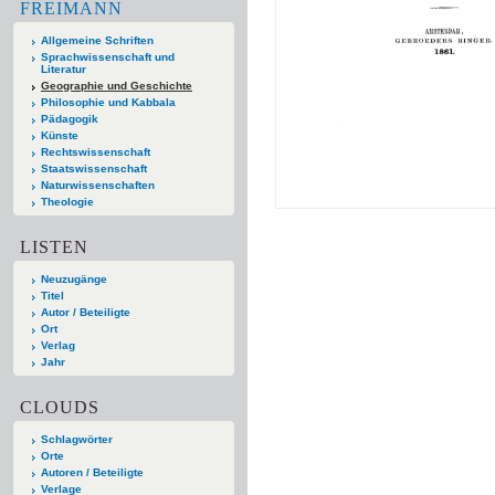
FREIMANN
Allgemeine Schriften
Sprachwissenschaft und
Literatur
Geographie und Geschichte
Philosophie und Kabbala
Pädagogik
Künste
Rechtswissenschaft
Staatswissenschaft
Naturwissenschaften
Theologie
LISTEN
Neuzugänge
Titel
Autor / Beteiligte
Ort
Verlag
Jahr
CLOUDS
Schlagwörter
Orte
Autoren / Beteiligte
Verlage