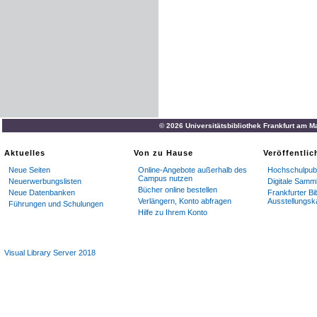
© 2026 Universitätsbibliothek Frankfurt am M
Aktuelles
Von zu Hause
Veröffentli
Neue Seiten
Online-Angebote außerhalb des
Hochschulpubl
Campus nutzen
Neuerwerbungslisten
Digitale Samm
Bücher online bestellen
Neue Datenbanken
Frankfurter Bi
Verlängern, Konto abfragen
Ausstellungsk
Führungen und Schulungen
Hilfe zu Ihrem Konto
Visual Library Server 2018