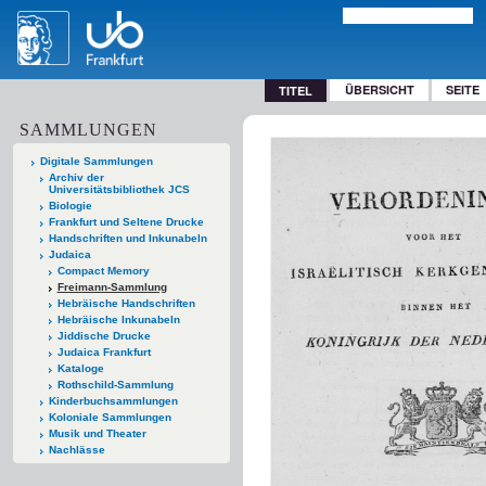
ÜBERSICHT
SEITE
TITEL
SAMMLUNGEN
Digitale Sammlungen
Archiv der
Universitätsbibliothek JCS
Biologie
Frankfurt und Seltene Drucke
Handschriften und Inkunabeln
Judaica
Compact Memory
Freimann-Sammlung
Hebräische Handschriften
Hebräische Inkunabeln
Jiddische Drucke
Judaica Frankfurt
Kataloge
Rothschild-Sammlung
Kinderbuchsammlungen
Koloniale Sammlungen
Musik und Theater
Nachlässe