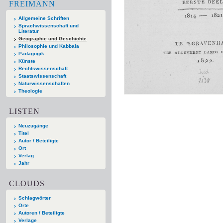
FREIMANN
Allgemeine Schriften
Sprachwissenschaft und
Literatur
Geographie und Geschichte
Philosophie und Kabbala
Pädagogik
Künste
Rechtswissenschaft
Staatswissenschaft
Naturwissenschaften
Theologie
LISTEN
Neuzugänge
Titel
Autor / Beteiligte
Ort
Verlag
Jahr
CLOUDS
Schlagwörter
Orte
Autoren / Beteiligte
Verlage