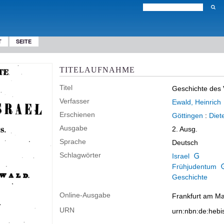
T
SEITE
TITELAUFNAHME
Titel
Geschichte des V
Verfasser
Ewald, Heinrich
Erschienen
Göttingen
:
Diet
Ausgabe
2. Ausg.
Sprache
Deutsch
Schlagwörter
Israel
Frühjudentum
Geschichte
Online-Ausgabe
Frankfurt am Mai
URN
urn:nbn:de:heb