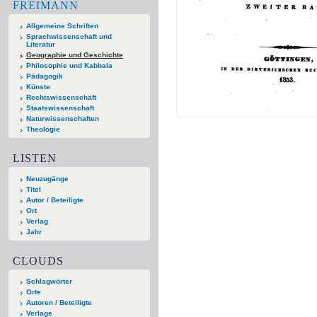
FREIMANN
Allgemeine Schriften
Sprachwissenschaft und
Literatur
Geographie und Geschichte
Philosophie und Kabbala
Pädagogik
Künste
Rechtswissenschaft
Staatswissenschaft
Naturwissenschaften
Theologie
LISTEN
Neuzugänge
Titel
Autor / Beteiligte
Ort
Verlag
Jahr
CLOUDS
Schlagwörter
Orte
Autoren / Beteiligte
Verlage