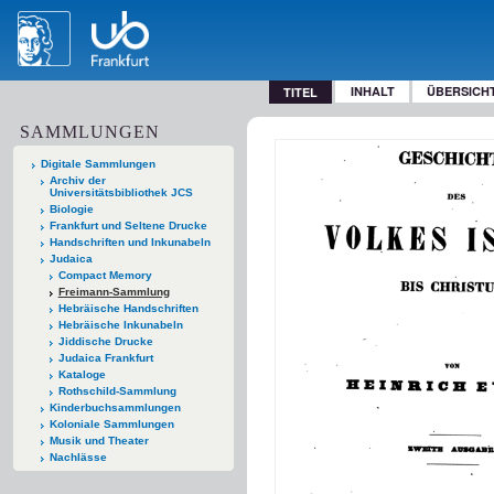
INHALT
ÜBERSICH
TITEL
SAMMLUNGEN
Digitale Sammlungen
Archiv der
Universitätsbibliothek JCS
Biologie
Frankfurt und Seltene Drucke
Handschriften und Inkunabeln
Judaica
Compact Memory
Freimann-Sammlung
Hebräische Handschriften
Hebräische Inkunabeln
Jiddische Drucke
Judaica Frankfurt
Kataloge
Rothschild-Sammlung
Kinderbuchsammlungen
Koloniale Sammlungen
Musik und Theater
Nachlässe