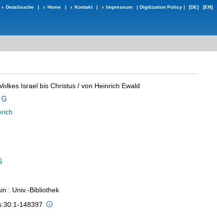
Detailsuche
|
Home
|
Kontakt
|
Impressum
|
Digitization Policy
|
[DE]
[EN]
olkes Israel bis Christus
/ von Heinrich Ewald
erich
n : Univ.-Bibliothek
is:30:1-148397