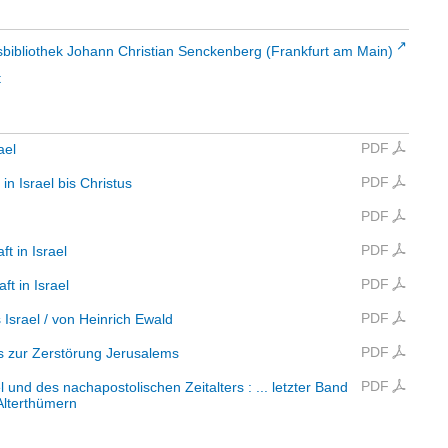
sbibliothek Johann Christian Senckenberg (Frankfurt am Main)
t
PDF
ael
PDF
in Israel bis Christus
PDF
PDF
t in Israel
PDF
t in Israel
PDF
 Israel
/ von Heinrich Ewald
PDF
is zur Zerstörung Jerusalems
PDF
l und des nachapostolischen Zeitalters
:
... letzter Band
Alterthümern