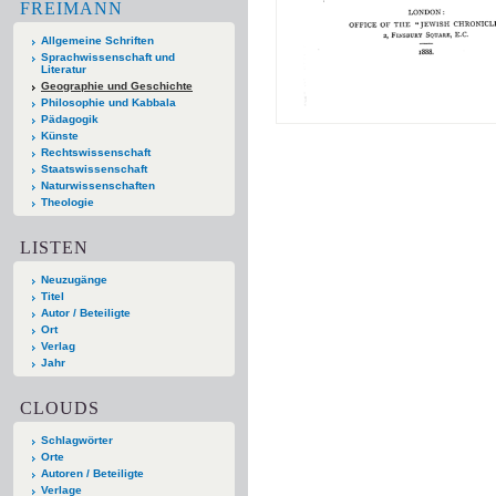
FREIMANN
Allgemeine Schriften
Sprachwissenschaft und
Literatur
Geographie und Geschichte
Philosophie und Kabbala
Pädagogik
Künste
Rechtswissenschaft
Staatswissenschaft
Naturwissenschaften
Theologie
LISTEN
Neuzugänge
Titel
Autor / Beteiligte
Ort
Verlag
Jahr
CLOUDS
Schlagwörter
Orte
Autoren / Beteiligte
Verlage