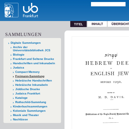
INHALT
ÜBERSICH
TITEL
SAMMLUNGEN
Digitale Sammlungen
Archiv der
Universitätsbibliothek JCS
Biologie
Frankfurt und Seltene Drucke
Handschriften und Inkunabeln
Judaica
Compact Memory
Freimann-Sammlung
Hebräische Handschriften
Hebräische Inkunabeln
Jiddische Drucke
Judaica Frankfurt
Kataloge
Rothschild-Sammlung
Kinderbuchsammlungen
Koloniale Sammlungen
Musik und Theater
Nachlässe