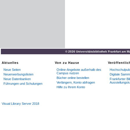
© 2026 Universitätsbibliothek Frankfurt am M
Aktuelles
Von zu Hause
Veröffentli
Neue Seiten
Online-Angebote außerhalb des
Hochschulpubl
Campus nutzen
Neuerwerbungslisten
Digitale Samm
Bücher online bestellen
Neue Datenbanken
Frankfurter Bi
Verlängern, Konto abfragen
Ausstellungsk
Führungen und Schulungen
Hilfe zu Ihrem Konto
Visual Library Server 2018