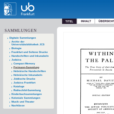
INHALT
ÜBERSICH
TITEL
SAMMLUNGEN
Digitale Sammlungen
Archiv der
Universitätsbibliothek JCS
Biologie
Frankfurt und Seltene Drucke
Handschriften und Inkunabeln
Judaica
Compact Memory
Freimann-Sammlung
Hebräische Handschriften
Hebräische Inkunabeln
Jiddische Drucke
Judaica Frankfurt
Kataloge
Rothschild-Sammlung
Kinderbuchsammlungen
Koloniale Sammlungen
Musik und Theater
Nachlässe