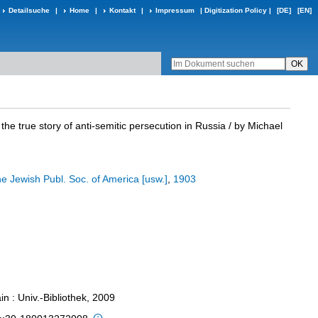
Detailsuche
|
Home
|
Kontakt
|
Impressum
|
Digitization Policy
|
[DE]
[EN]
:
the true story of anti-semitic persecution in Russia
/ by Michael
e Jewish Publ. Soc. of America [usw.]
,
1903
n : Univ.-Bibliothek, 2009