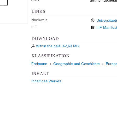
urn:nbn:de:heb
LINKS
Nachweis
Universitaet
IIIF
IIIF-Manifes
DOWNLOAD
Within the pale
[
42,63 MB
]
KLASSIFIKATION
Freimann
Geographie und Geschichte
Europ
INHALT
Inhalt des Werkes