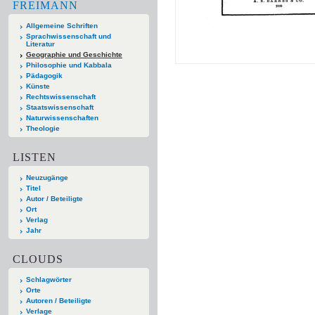
FREIMANN
Allgemeine Schriften
Sprachwissenschaft und
Literatur
Geographie und Geschichte
Philosophie und Kabbala
Pädagogik
Künste
Rechtswissenschaft
Staatswissenschaft
Naturwissenschaften
Theologie
LISTEN
Neuzugänge
Titel
Autor / Beteiligte
Ort
Verlag
Jahr
CLOUDS
Schlagwörter
Orte
Autoren / Beteiligte
Verlage