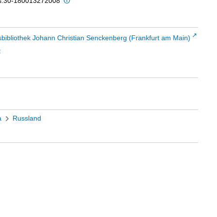
is:30-180013272008
sbibliothek Johann Christian Senckenberg (Frankfurt am Main)
t
a
Russland