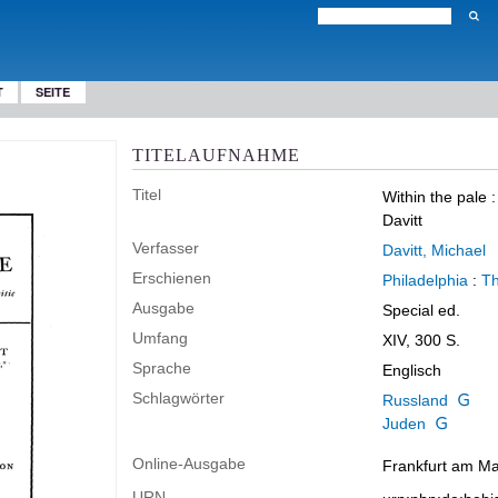
T
SEITE
TITELAUFNAHME
Titel
Within the pale
Davitt
Verfasser
Davitt, Michael
Erschienen
Philadelphia
:
Th
Ausgabe
Special ed.
Umfang
XIV, 300 S.
Sprache
Englisch
Schlagwörter
Russland
Juden
Online-Ausgabe
Frankfurt am Mai
URN