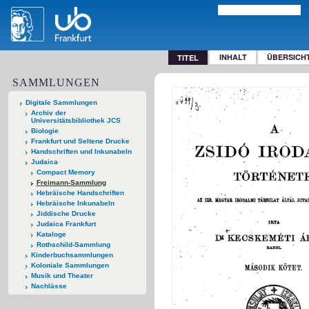
INHALT
ÜBERSICH
TITEL
SAMMLUNGEN
Digitale Sammlungen
Archiv der
Universitätsbibliothek JCS
Biologie
Frankfurt und Seltene Drucke
Handschriften und Inkunabeln
Judaica
Compact Memory
Freimann-Sammlung
Hebräische Handschriften
Hebräische Inkunabeln
Jiddische Drucke
Judaica Frankfurt
Kataloge
Rothschild-Sammlung
Kinderbuchsammlungen
Koloniale Sammlungen
Musik und Theater
Nachlässe