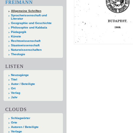
FREIMANN
Allgemeine Schriften
Sprachwissenschaft und
Literatur
Geographie und Geschichte
Philosophie und Kabbala
Pädagogik
Künste
Rechtswissenschaft
Staatswissenschaft
Naturwissenschaften
Theologie
LISTEN
Neuzugänge
Titel
Autor / Beteiligte
Ort
Verlag
Jahr
CLOUDS
Schlagwörter
Orte
Autoren / Beteiligte
Verlage