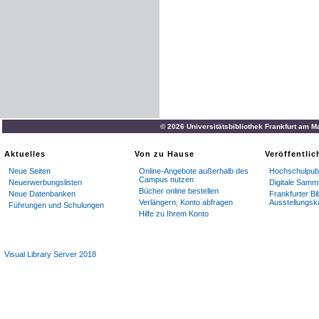
© 2026 Universitätsbibliothek Frankfurt am M
Aktuelles
Von zu Hause
Veröffentli
Neue Seiten
Online-Angebote außerhalb des
Hochschulpubl
Campus nutzen
Neuerwerbungslisten
Digitale Samm
Bücher online bestellen
Neue Datenbanken
Frankfurter Bi
Verlängern, Konto abfragen
Ausstellungsk
Führungen und Schulungen
Hilfe zu Ihrem Konto
Visual Library Server 2018