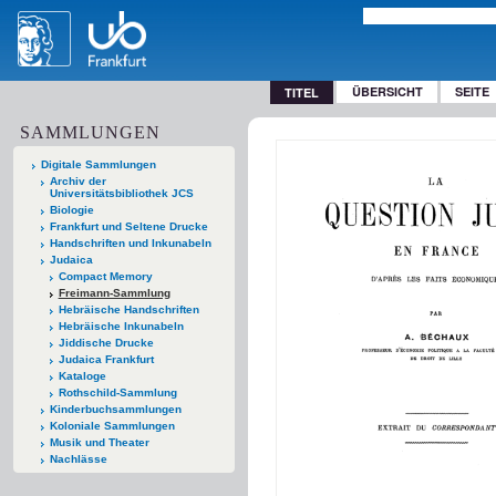
ÜBERSICHT
SEITE
TITEL
SAMMLUNGEN
Digitale Sammlungen
Archiv der
Universitätsbibliothek JCS
Biologie
Frankfurt und Seltene Drucke
Handschriften und Inkunabeln
Judaica
Compact Memory
Freimann-Sammlung
Hebräische Handschriften
Hebräische Inkunabeln
Jiddische Drucke
Judaica Frankfurt
Kataloge
Rothschild-Sammlung
Kinderbuchsammlungen
Koloniale Sammlungen
Musik und Theater
Nachlässe