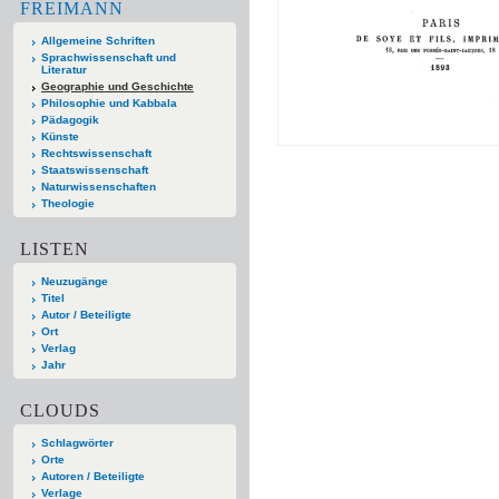
FREIMANN
Allgemeine Schriften
Sprachwissenschaft und
Literatur
Geographie und Geschichte
Philosophie und Kabbala
Pädagogik
Künste
Rechtswissenschaft
Staatswissenschaft
Naturwissenschaften
Theologie
LISTEN
Neuzugänge
Titel
Autor / Beteiligte
Ort
Verlag
Jahr
CLOUDS
Schlagwörter
Orte
Autoren / Beteiligte
Verlage