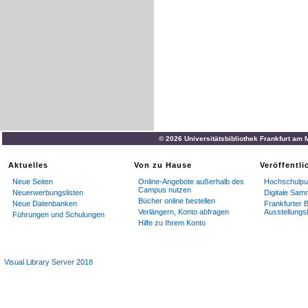
© 2026 Universitätsbibliothek Frankfurt am
Aktuelles
Von zu Hause
Veröffentl
Neue Seiten
Online-Angebote außerhalb des
Hochschulpub
Campus nutzen
Neuerwerbungslisten
Digitale Sam
Bücher online bestellen
Neue Datenbanken
Frankfurter B
Verlängern, Konto abfragen
Ausstellungs
Führungen und Schulungen
Hilfe zu Ihrem Konto
Visual Library Server 2018