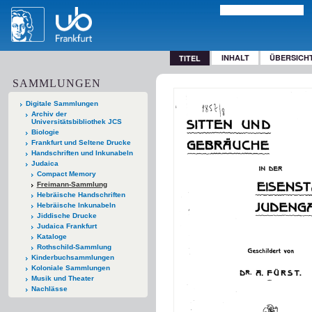
INHALT
ÜBERSICH
TITEL
SAMMLUNGEN
Digitale Sammlungen
Archiv der
Universitätsbibliothek JCS
Biologie
Frankfurt und Seltene Drucke
Handschriften und Inkunabeln
Judaica
Compact Memory
Freimann-Sammlung
Hebräische Handschriften
Hebräische Inkunabeln
Jiddische Drucke
Judaica Frankfurt
Kataloge
Rothschild-Sammlung
Kinderbuchsammlungen
Koloniale Sammlungen
Musik und Theater
Nachlässe