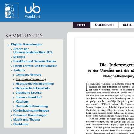
ÜBERSICHT
SEITE
TITEL
SAMMLUNGEN
Digitale Sammlungen
Archiv der
Universitätsbibliothek JCS
Biologie
Frankfurt und Seltene Drucke
Handschriften und Inkunabeln
Judaica
Compact Memory
Freimann-Sammlung
Hebräische Handschriften
Hebräische Inkunabeln
Jiddische Drucke
Judaica Frankfurt
Kataloge
Rothschild-Sammlung
Kinderbuchsammlungen
Koloniale Sammlungen
Musik und Theater
Nachlässe