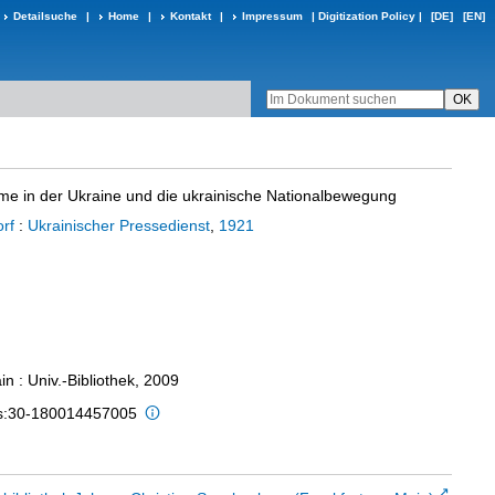
Detailsuche
|
Home
|
Kontakt
|
Impressum
|
Digitization Policy
|
[DE]
[EN]
e in der Ukraine und die ukrainische Nationalbewegung
rf
:
Ukrainischer Pressedienst
,
1921
n : Univ.-Bibliothek, 2009
is:30-180014457005