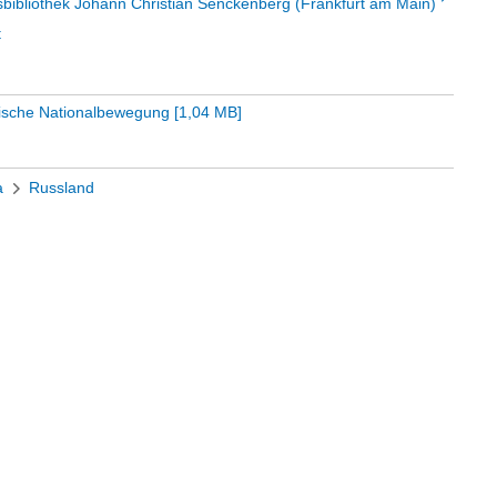
sbibliothek Johann Christian Senckenberg (Frankfurt am Main)
t
nische Nationalbewegung
[
1,04 MB
]
a
Russland