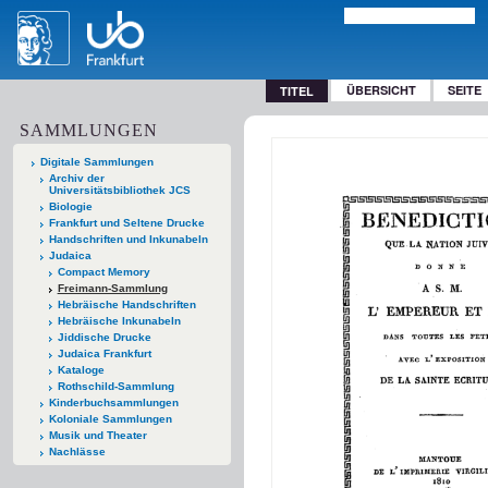
ÜBERSICHT
SEITE
TITEL
SAMMLUNGEN
Digitale Sammlungen
Archiv der
Universitätsbibliothek JCS
Biologie
Frankfurt und Seltene Drucke
Handschriften und Inkunabeln
Judaica
Compact Memory
Freimann-Sammlung
Hebräische Handschriften
Hebräische Inkunabeln
Jiddische Drucke
Judaica Frankfurt
Kataloge
Rothschild-Sammlung
Kinderbuchsammlungen
Koloniale Sammlungen
Musik und Theater
Nachlässe