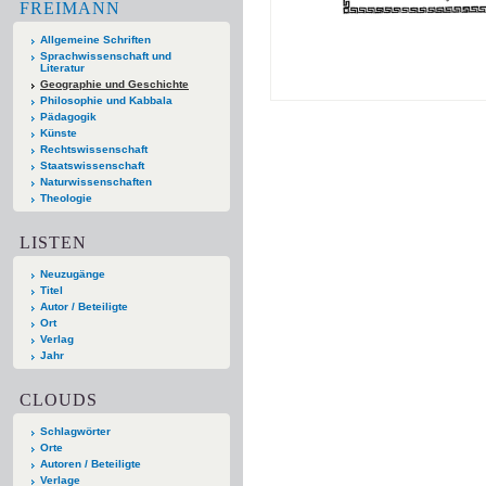
FREIMANN
Allgemeine Schriften
Sprachwissenschaft und
Literatur
Geographie und Geschichte
Philosophie und Kabbala
Pädagogik
Künste
Rechtswissenschaft
Staatswissenschaft
Naturwissenschaften
Theologie
LISTEN
Neuzugänge
Titel
Autor / Beteiligte
Ort
Verlag
Jahr
CLOUDS
Schlagwörter
Orte
Autoren / Beteiligte
Verlage