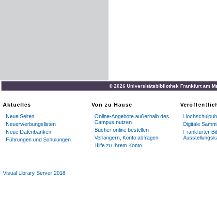
© 2026 Universitätsbibliothek Frankfurt am M
Aktuelles
Von zu Hause
Veröffentli
Neue Seiten
Online-Angebote außerhalb des
Hochschulpubl
Campus nutzen
Neuerwerbungslisten
Digitale Samm
Bücher online bestellen
Neue Datenbanken
Frankfurter Bi
Verlängern, Konto abfragen
Ausstellungsk
Führungen und Schulungen
Hilfe zu Ihrem Konto
Visual Library Server 2018