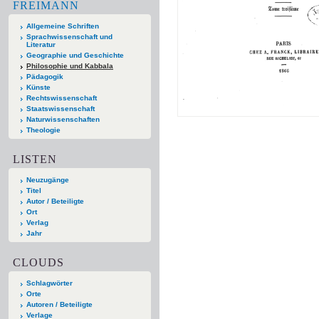
FREIMANN
Allgemeine Schriften
Sprachwissenschaft und
Literatur
Geographie und Geschichte
Philosophie und Kabbala
Pädagogik
Künste
Rechtswissenschaft
Staatswissenschaft
Naturwissenschaften
Theologie
LISTEN
Neuzugänge
Titel
Autor / Beteiligte
Ort
Verlag
Jahr
CLOUDS
Schlagwörter
Orte
Autoren / Beteiligte
Verlage