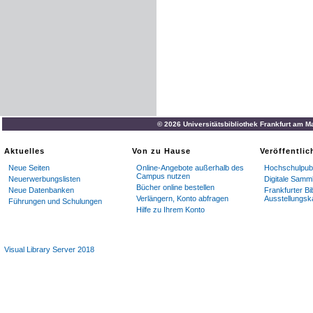
© 2026 Universitätsbibliothek Frankfurt am M
Aktuelles
Von zu Hause
Veröffentli
Neue Seiten
Online-Angebote außerhalb des
Hochschulpubl
Campus nutzen
Neuerwerbungslisten
Digitale Samm
Bücher online bestellen
Neue Datenbanken
Frankfurter Bi
Verlängern, Konto abfragen
Ausstellungsk
Führungen und Schulungen
Hilfe zu Ihrem Konto
Visual Library Server 2018