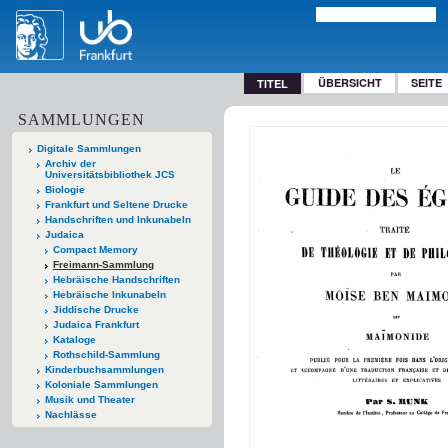
ÜBERSICHT
SEITE
TITEL
SAMMLUNGEN
Digitale Sammlungen
Archiv der
Universitätsbibliothek JCS
Biologie
Frankfurt und Seltene Drucke
Handschriften und Inkunabeln
Judaica
Compact Memory
Freimann-Sammlung
Hebräische Handschriften
Hebräische Inkunabeln
Jiddische Drucke
Judaica Frankfurt
Kataloge
Rothschild-Sammlung
Kinderbuchsammlungen
Koloniale Sammlungen
Musik und Theater
Nachlässe