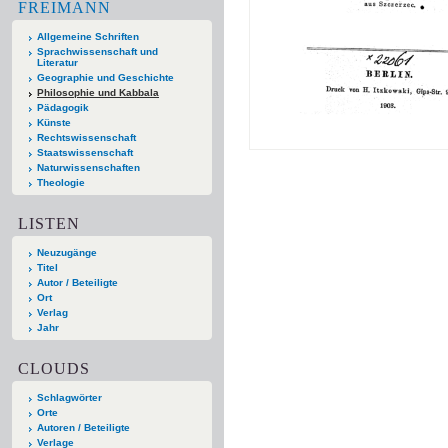
FREIMANN
Allgemeine Schriften
Sprachwissenschaft und
Literatur
Geographie und Geschichte
Philosophie und Kabbala
Pädagogik
Künste
Rechtswissenschaft
Staatswissenschaft
Naturwissenschaften
Theologie
LISTEN
Neuzugänge
Titel
Autor / Beteiligte
Ort
Verlag
Jahr
CLOUDS
Schlagwörter
Orte
Autoren / Beteiligte
Verlage