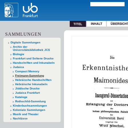
INHALT
ÜBERSICH
TITEL
SAMMLUNGEN
Digitale Sammlungen
Archiv der
Universitätsbibliothek JCS
Biologie
Frankfurt und Seltene Drucke
Handschriften und Inkunabeln
Judaica
Compact Memory
Freimann-Sammlung
Hebräische Handschriften
Hebräische Inkunabeln
Jiddische Drucke
Judaica Frankfurt
Kataloge
Rothschild-Sammlung
Kinderbuchsammlungen
Koloniale Sammlungen
Musik und Theater
Nachlässe