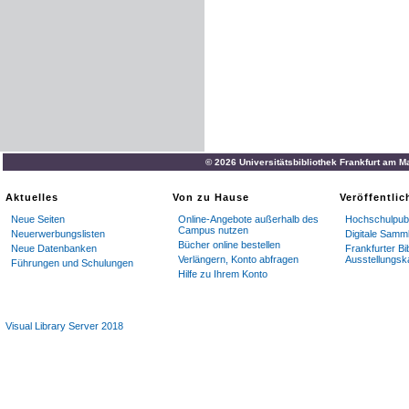
© 2026 Universitätsbibliothek Frankfurt am M
Aktuelles
Von zu Hause
Veröffentli
Neue Seiten
Online-Angebote außerhalb des
Hochschulpubl
Campus nutzen
Neuerwerbungslisten
Digitale Samm
Bücher online bestellen
Neue Datenbanken
Frankfurter Bi
Verlängern, Konto abfragen
Ausstellungsk
Führungen und Schulungen
Hilfe zu Ihrem Konto
Visual Library Server 2018