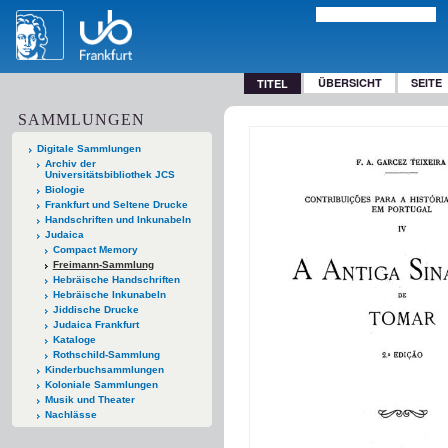
ÜBERSICHT
SEITE
TITEL
SAMMLUNGEN
Digitale Sammlungen
Archiv der
Universitätsbibliothek JCS
Biologie
Frankfurt und Seltene Drucke
Handschriften und Inkunabeln
Judaica
Compact Memory
Freimann-Sammlung
Hebräische Handschriften
Hebräische Inkunabeln
Jiddische Drucke
Judaica Frankfurt
Kataloge
Rothschild-Sammlung
Kinderbuchsammlungen
Koloniale Sammlungen
Musik und Theater
Nachlässe