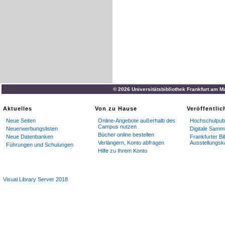
© 2026 Universitätsbibliothek Frankfurt am M
Aktuelles
Von zu Hause
Veröffentli
Neue Seiten
Online-Angebote außerhalb des
Hochschulpubl
Campus nutzen
Neuerwerbungslisten
Digitale Samm
Bücher online bestellen
Neue Datenbanken
Frankfurter Bi
Verlängern, Konto abfragen
Ausstellungsk
Führungen und Schulungen
Hilfe zu Ihrem Konto
Visual Library Server 2018