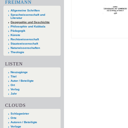
FREIMANN
Allgemeine Schriften
Sprachwissenschaft und
Literatur
Geographie und Geschichte
Philosophie und Kabbala
Pädagogik
Künste
Rechtswissenschaft
Staatswissenschaft
Naturwissenschaften
Theologie
LISTEN
Neuzugänge
Titel
Autor / Beteiligte
Ort
Verlag
Jahr
CLOUDS
Schlagwörter
Orte
Autoren / Beteiligte
Verlage