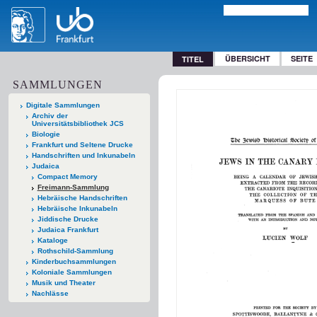
ÜBERSICHT
SEITE
TITEL
SAMMLUNGEN
Digitale Sammlungen
Archiv der
Universitätsbibliothek JCS
Biologie
Frankfurt und Seltene Drucke
Handschriften und Inkunabeln
Judaica
Compact Memory
Freimann-Sammlung
Hebräische Handschriften
Hebräische Inkunabeln
Jiddische Drucke
Judaica Frankfurt
Kataloge
Rothschild-Sammlung
Kinderbuchsammlungen
Koloniale Sammlungen
Musik und Theater
Nachlässe