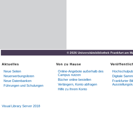
© 2026 Universitätsbibliothek Frankfurt am M
Aktuelles
Von zu Hause
Veröffentli
Neue Seiten
Online-Angebote außerhalb des
Hochschulpubl
Campus nutzen
Neuerwerbungslisten
Digitale Samm
Bücher online bestellen
Neue Datenbanken
Frankfurter Bi
Verlängern, Konto abfragen
Ausstellungsk
Führungen und Schulungen
Hilfe zu Ihrem Konto
Visual Library Server 2018