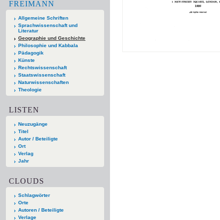
FREIMANN
Allgemeine Schriften
Sprachwissenschaft und
Literatur
Geographie und Geschichte
Philosophie und Kabbala
Pädagogik
Künste
Rechtswissenschaft
Staatswissenschaft
Naturwissenschaften
Theologie
LISTEN
Neuzugänge
Titel
Autor / Beteiligte
Ort
Verlag
Jahr
CLOUDS
Schlagwörter
Orte
Autoren / Beteiligte
Verlage