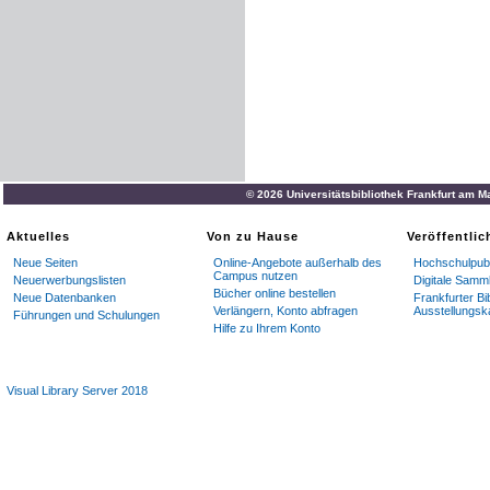
© 2026 Universitätsbibliothek Frankfurt am M
Aktuelles
Von zu Hause
Veröffentli
Neue Seiten
Online-Angebote außerhalb des
Hochschulpubl
Campus nutzen
Neuerwerbungslisten
Digitale Samm
Bücher online bestellen
Neue Datenbanken
Frankfurter Bi
Verlängern, Konto abfragen
Ausstellungsk
Führungen und Schulungen
Hilfe zu Ihrem Konto
Visual Library Server 2018