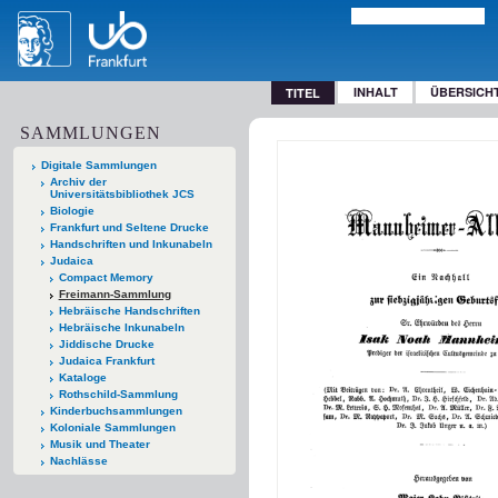
INHALT
ÜBERSICH
TITEL
SAMMLUNGEN
Digitale Sammlungen
Archiv der
Universitätsbibliothek JCS
Biologie
Frankfurt und Seltene Drucke
Handschriften und Inkunabeln
Judaica
Compact Memory
Freimann-Sammlung
Hebräische Handschriften
Hebräische Inkunabeln
Jiddische Drucke
Judaica Frankfurt
Kataloge
Rothschild-Sammlung
Kinderbuchsammlungen
Koloniale Sammlungen
Musik und Theater
Nachlässe