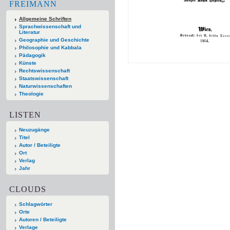
FREIMANN
Allgemeine Schriften
Sprachwissenschaft und
Literatur
Geographie und Geschichte
Philosophie und Kabbala
Pädagogik
Künste
Rechtswissenschaft
Staatswissenschaft
Naturwissenschaften
Theologie
LISTEN
Neuzugänge
Titel
Autor / Beteiligte
Ort
Verlag
Jahr
CLOUDS
Schlagwörter
Orte
Autoren / Beteiligte
Verlage