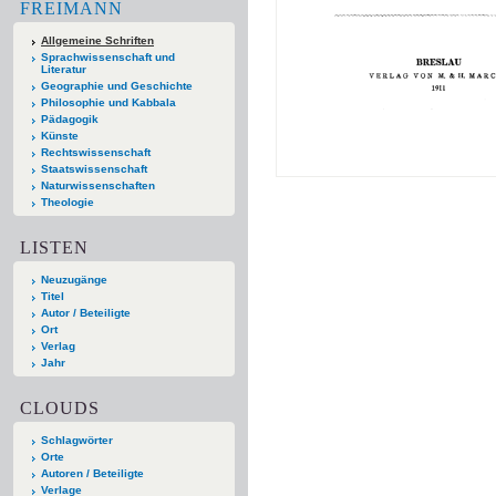
FREIMANN
Allgemeine Schriften
Sprachwissenschaft und
Literatur
Geographie und Geschichte
Philosophie und Kabbala
Pädagogik
Künste
Rechtswissenschaft
Staatswissenschaft
Naturwissenschaften
Theologie
LISTEN
Neuzugänge
Titel
Autor / Beteiligte
Ort
Verlag
Jahr
CLOUDS
Schlagwörter
Orte
Autoren / Beteiligte
Verlage