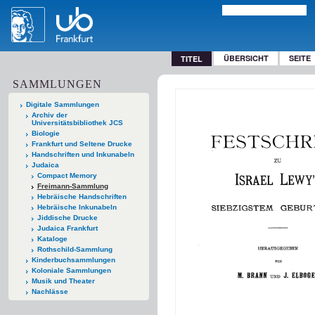
ÜBERSICHT
SEITE
TITEL
SAMMLUNGEN
Digitale Sammlungen
Archiv der
Universitätsbibliothek JCS
Biologie
Frankfurt und Seltene Drucke
Handschriften und Inkunabeln
Judaica
Compact Memory
Freimann-Sammlung
Hebräische Handschriften
Hebräische Inkunabeln
Jiddische Drucke
Judaica Frankfurt
Kataloge
Rothschild-Sammlung
Kinderbuchsammlungen
Koloniale Sammlungen
Musik und Theater
Nachlässe