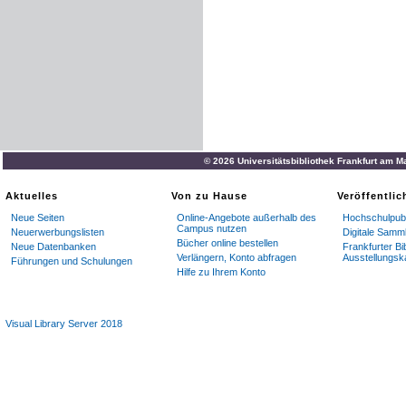
© 2026 Universitätsbibliothek Frankfurt am M
Aktuelles
Von zu Hause
Veröffentli
Neue Seiten
Online-Angebote außerhalb des
Hochschulpubl
Campus nutzen
Neuerwerbungslisten
Digitale Samm
Bücher online bestellen
Neue Datenbanken
Frankfurter Bi
Verlängern, Konto abfragen
Ausstellungsk
Führungen und Schulungen
Hilfe zu Ihrem Konto
Visual Library Server 2018