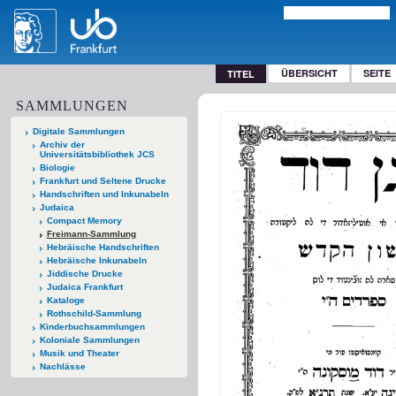
ÜBERSICHT
SEITE
TITEL
SAMMLUNGEN
Digitale Sammlungen
Archiv der
Universitätsbibliothek JCS
Biologie
Frankfurt und Seltene Drucke
Handschriften und Inkunabeln
Judaica
Compact Memory
Freimann-Sammlung
Hebräische Handschriften
Hebräische Inkunabeln
Jiddische Drucke
Judaica Frankfurt
Kataloge
Rothschild-Sammlung
Kinderbuchsammlungen
Koloniale Sammlungen
Musik und Theater
Nachlässe