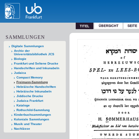
ÜBERSICHT
SEITE
TITEL
SAMMLUNGEN
Digitale Sammlungen
Archiv der
Universitätsbibliothek JCS
Biologie
Frankfurt und Seltene Drucke
Handschriften und Inkunabeln
Judaica
Compact Memory
Freimann-Sammlung
Hebräische Handschriften
Hebräische Inkunabeln
Jiddische Drucke
Judaica Frankfurt
Kataloge
Rothschild-Sammlung
Kinderbuchsammlungen
Koloniale Sammlungen
Musik und Theater
Nachlässe