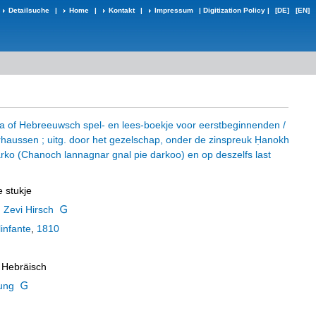
Detailsuche
|
Home
|
Kontakt
|
Impressum
|
Digitization Policy
|
[DE]
[EN]
a of Hebreeuwsch spel- en lees-boekje voor eerstbeginnenden /
aussen ; uitg. door het gezelschap, onder de zinspreuk Ḥanokh
darko (Chanoch lannagnar gnal pie darkoo) en op deszelfs last
 stukje
Zevi Hirsch
infante
,
1810
; Hebräisch
ung