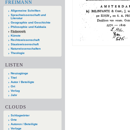
FREIMANN
Allgemeine Schriften
Sprachwissenschaft und
Literatur
Geographie und Geschichte
Philosophie und Kabbala
Pädagogik
Künste
Rechtswissenschaft
Staatswissenschaft
Naturwissenschaften
Theologie
LISTEN
Neuzugänge
Titel
Autor / Beteiligte
Ort
Verlag
Jahr
CLOUDS
Schlagwörter
Orte
Autoren / Beteiligte
Verlage