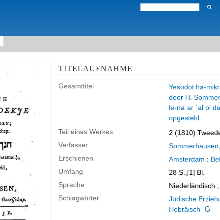
TITELAUFNAHME
Gesamttitel
Yesodot ha-miḳr
door H. Sommerh
le-naʿar ʿal pi 
opgesteld
Teil eines Werkes
2 (1810)
Tweede
Verfasser
Sommerhausen, 
Erschienen
Amsterdam
:
Bel
Umfang
28 S.,[1] Bl.
Sprache
Niederländisch 
Schlagwörter
Jüdische Erzieh
Hebräisch