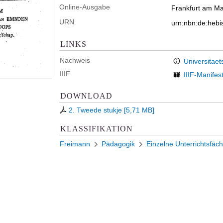
Online-Ausgabe
Frankfurt am Mai
URN
urn:nbn:de:heb
LINKS
Nachweis
Universitaet
IIIF
IIIF-Manifes
DOWNLOAD
2. Tweede stukje
[
5,71 MB
]
KLASSIFIKATION
Freimann
Pädagogik
Einzelne Unterrichtsfäc