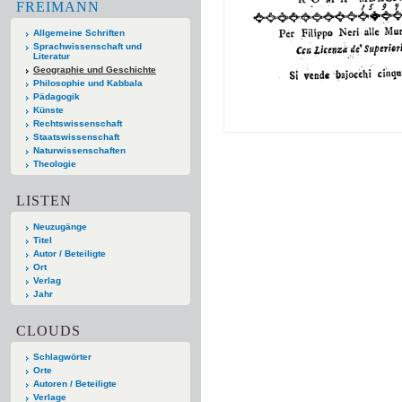
FREIMANN
Allgemeine Schriften
Sprachwissenschaft und
Literatur
Geographie und Geschichte
Philosophie und Kabbala
Pädagogik
Künste
Rechtswissenschaft
Staatswissenschaft
Naturwissenschaften
Theologie
LISTEN
Neuzugänge
Titel
Autor / Beteiligte
Ort
Verlag
Jahr
CLOUDS
Schlagwörter
Orte
Autoren / Beteiligte
Verlage