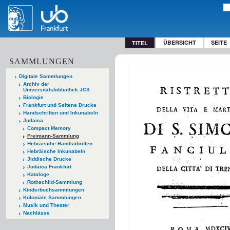
ÜBERSICHT
SEITE
TITEL
SAMMLUNGEN
Digitale Sammlungen
Archiv der
Universitätsbibliothek JCS
Biologie
Frankfurt und Seltene Drucke
Handschriften und Inkunabeln
Judaica
Compact Memory
Freimann-Sammlung
Hebräische Handschriften
Hebräische Inkunabeln
Jiddische Drucke
Judaica Frankfurt
Kataloge
Rothschild-Sammlung
Kinderbuchsammlungen
Koloniale Sammlungen
Musik und Theater
Nachlässe