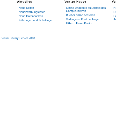
Aktuelles
Von zu Hause
Ve
Neue Seiten
Online-Angebote außerhalb des
Ho
Campus nutzen
Neuerwerbungslisten
D
Bücher online bestellen
Neue Datenbanken
Fr
Verlängern, Konto abfragen
Au
Führungen und Schulungen
Hilfe zu Ihrem Konto
Visual Library Server 2018