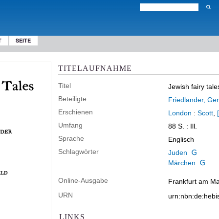
T
SEITE
TITELAUFNAHME
Titel
Jewish fairy tale
Beteiligte
Friedlander, Ger
Erschienen
London
:
Scott
,
Umfang
88 S.
: Ill.
Sprache
Englisch
Schlagwörter
Juden
Märchen
Online-Ausgabe
Frankfurt am Mai
URN
urn:nbn:de:heb
LINKS