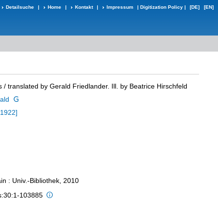
Detailsuche
|
Home
|
Kontakt
|
Impressum
|
Digitization Policy
|
[DE]
[EN]
s
/ translated by Gerald Friedlander. Ill. by Beatrice Hirschfeld
ald
[1922]
n : Univ.-Bibliothek, 2010
is:30:1-103885