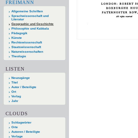
FREIMANN
Allgemeine Schriften
Sprachwissenschaft und
Literatur
Geographie und Geschichte
Philosophie und Kabbala
Pädagogik
Künste
Rechtswissenschaft
Staatswissenschaft
Naturwissenschaften
Theologie
LISTEN
Neuzugänge
Titel
Autor / Beteiligte
Ort
Verlag
Jahr
CLOUDS
Schlagwörter
Orte
Autoren / Beteiligte
Verlage