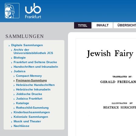
INHALT
ÜBERSICH
TITEL
SAMMLUNGEN
Digitale Sammlungen
Archiv der
Universitätsbibliothek JCS
Biologie
Frankfurt und Seltene Drucke
Handschriften und Inkunabeln
Judaica
Compact Memory
Freimann-Sammlung
Hebräische Handschriften
Hebräische Inkunabeln
Jiddische Drucke
Judaica Frankfurt
Kataloge
Rothschild-Sammlung
Kinderbuchsammlungen
Koloniale Sammlungen
Musik und Theater
Nachlässe