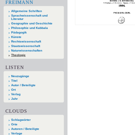
FREIMANN
Allgemeine Schriften
Sprachwissenschaft und
Literatur
Geographie und Geschichte
Philosophie und Kabbala
Pädagogik
Künste
Rechtswissenschaft
Staatswissenschaft
Naturwissenschaften
Theologie
LISTEN
Neuzugänge
Titel
Autor / Beteiligte
Ort
Verlag
Jahr
CLOUDS
Schlagwörter
Orte
Autoren / Beteiligte
Verlage