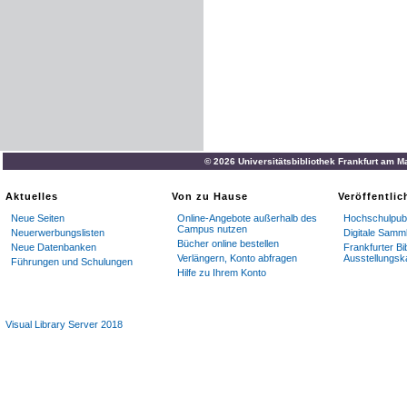
© 2026 Universitätsbibliothek Frankfurt am M
Aktuelles
Von zu Hause
Veröffentli
Neue Seiten
Online-Angebote außerhalb des
Hochschulpubl
Campus nutzen
Neuerwerbungslisten
Digitale Samm
Bücher online bestellen
Neue Datenbanken
Frankfurter Bi
Verlängern, Konto abfragen
Ausstellungsk
Führungen und Schulungen
Hilfe zu Ihrem Konto
Visual Library Server 2018