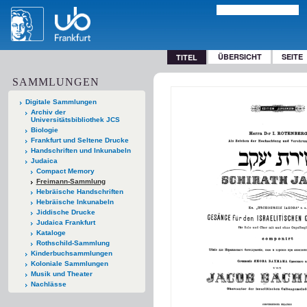
ÜBERSICHT
SEITE
TITEL
SAMMLUNGEN
Digitale Sammlungen
Archiv der
Universitätsbibliothek JCS
Biologie
Frankfurt und Seltene Drucke
Handschriften und Inkunabeln
Judaica
Compact Memory
Freimann-Sammlung
Hebräische Handschriften
Hebräische Inkunabeln
Jiddische Drucke
Judaica Frankfurt
Kataloge
Rothschild-Sammlung
Kinderbuchsammlungen
Koloniale Sammlungen
Musik und Theater
Nachlässe