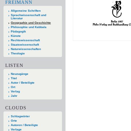
FREIMANN
Allgemeine Schriften
Sprachwissenschaft und
Literatur
Geographie und Geschichte
Philosophie und Kabbala
Pädagogik
Künste
Rechtswissenschaft
Staatswissenschaft
Naturwissenschaften
Theologie
LISTEN
Neuzugänge
Titel
Autor / Beteiligte
Ort
Verlag
Jahr
CLOUDS
Schlagwörter
Orte
Autoren / Beteiligte
Verlage