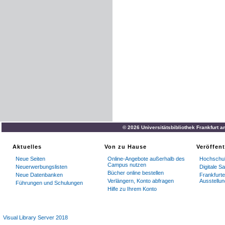
© 2026 Universitätsbibliothek Frankfurt 
Aktuelles
Von zu Hause
Veröffen
Neue Seiten
Online-Angebote außerhalb des
Hochschul
Campus nutzen
Neuerwerbungslisten
Digitale 
Bücher online bestellen
Neue Datenbanken
Frankfurte
Verlängern, Konto abfragen
Ausstellu
Führungen und Schulungen
Hilfe zu Ihrem Konto
Visual Library Server 2018