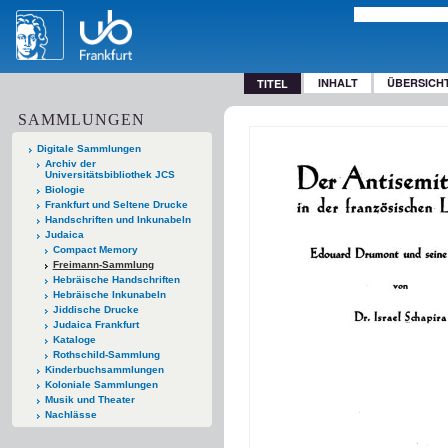
INHALT
ÜBERSICH
TITEL
SAMMLUNGEN
Digitale Sammlungen
Archiv der
Universitätsbibliothek JCS
Biologie
Frankfurt und Seltene Drucke
Handschriften und Inkunabeln
Judaica
Compact Memory
Freimann-Sammlung
Hebräische Handschriften
Hebräische Inkunabeln
Jiddische Drucke
Judaica Frankfurt
Kataloge
Rothschild-Sammlung
Kinderbuchsammlungen
Koloniale Sammlungen
Musik und Theater
Nachlässe