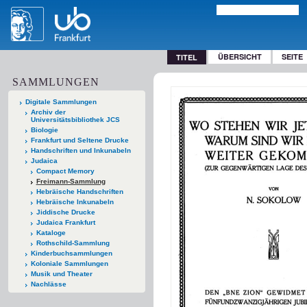
ÜBERSICHT
SEITE
TITEL
SAMMLUNGEN
Digitale Sammlungen
Archiv der
Universitätsbibliothek JCS
Biologie
Frankfurt und Seltene Drucke
Handschriften und Inkunabeln
Judaica
Compact Memory
Freimann-Sammlung
Hebräische Handschriften
Hebräische Inkunabeln
Jiddische Drucke
Judaica Frankfurt
Kataloge
Rothschild-Sammlung
Kinderbuchsammlungen
Koloniale Sammlungen
Musik und Theater
Nachlässe