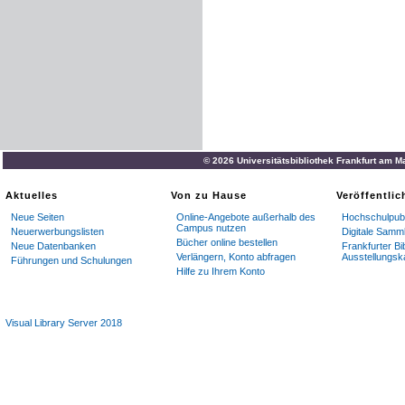
© 2026 Universitätsbibliothek Frankfurt am M
Aktuelles
Von zu Hause
Veröffentli
Neue Seiten
Online-Angebote außerhalb des
Hochschulpubl
Campus nutzen
Neuerwerbungslisten
Digitale Samm
Bücher online bestellen
Neue Datenbanken
Frankfurter Bi
Verlängern, Konto abfragen
Ausstellungsk
Führungen und Schulungen
Hilfe zu Ihrem Konto
Visual Library Server 2018