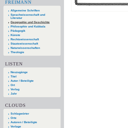
FREIMANN
Allgemeine Schriften
Sprachwissenschaft und
Literatur
Geographie und Geschichte
Philosophie und Kabbala
Pädagogik
Künste
Rechtswissenschaft
Staatswissenschaft
Naturwissenschaften
Theologie
LISTEN
Neuzugänge
Titel
Autor / Beteiligte
Ort
Verlag
Jahr
CLOUDS
Schlagwörter
Orte
Autoren / Beteiligte
Verlage