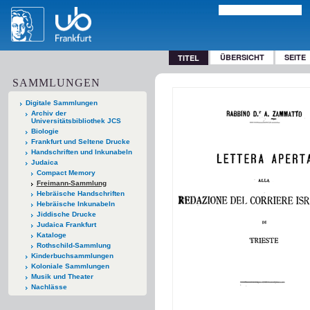
ÜBERSICHT
SEITE
TITEL
SAMMLUNGEN
Digitale Sammlungen
Archiv der
Universitätsbibliothek JCS
Biologie
Frankfurt und Seltene Drucke
Handschriften und Inkunabeln
Judaica
Compact Memory
Freimann-Sammlung
Hebräische Handschriften
Hebräische Inkunabeln
Jiddische Drucke
Judaica Frankfurt
Kataloge
Rothschild-Sammlung
Kinderbuchsammlungen
Koloniale Sammlungen
Musik und Theater
Nachlässe