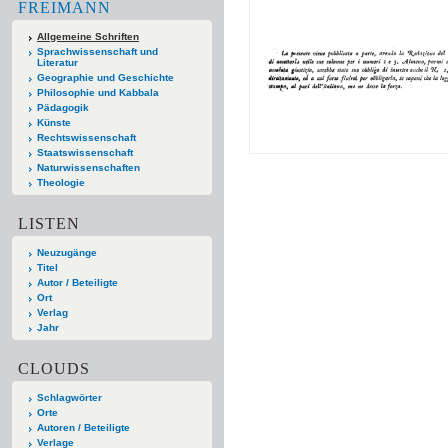
FREIMANN
Allgemeine Schriften
Sprachwissenschaft und
Literatur
Geographie und Geschichte
Philosophie und Kabbala
Pädagogik
Künste
Rechtswissenschaft
Staatswissenschaft
Naturwissenschaften
Theologie
LISTEN
Neuzugänge
Titel
Autor / Beteiligte
Ort
Verlag
Jahr
CLOUDS
Schlagwörter
Orte
Autoren / Beteiligte
Verlage