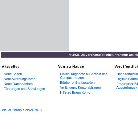
© 2026 Universitätsbibliothek Frankfurt am M
Aktuelles
Von zu Hause
Veröffentli
Neue Seiten
Online-Angebote außerhalb des
Hochschulpubl
Campus nutzen
Neuerwerbungslisten
Digitale Samm
Bücher online bestellen
Neue Datenbanken
Frankfurter Bi
Verlängern, Konto abfragen
Ausstellungsk
Führungen und Schulungen
Hilfe zu Ihrem Konto
Visual Library Server 2018